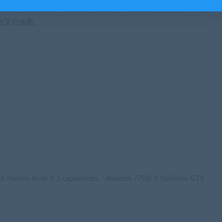
墓地（免费提供12张以上的地图等和2张地图，其中有〜10 个不
放某些地图。
 feature level 9.3 capabilities. ~Radeon 7700 // GeForce GTX