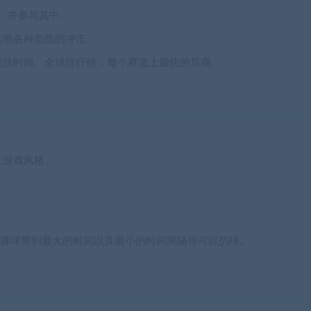
仗，并参与其中。
其他各种危险的冲击。
最佳时间。全球排行榜，每个赛道上最快的后裔。
人游戏风格。
个掷球带到最大的时间以及最小的时间间隔你可以扔球。