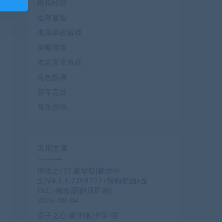
模拟经营
生存冒险
电脑单机游戏
策略游戏
老款安卓游戏
角色扮演
赛车竞技
音乐游戏
近期文章
博德之门3 豪华版|豪华中
文|V4.1.1.7398727+预购奖励+全
DLC+修改器|解压即撸|
2026-08-04
原子之心 豪华版|中字-国