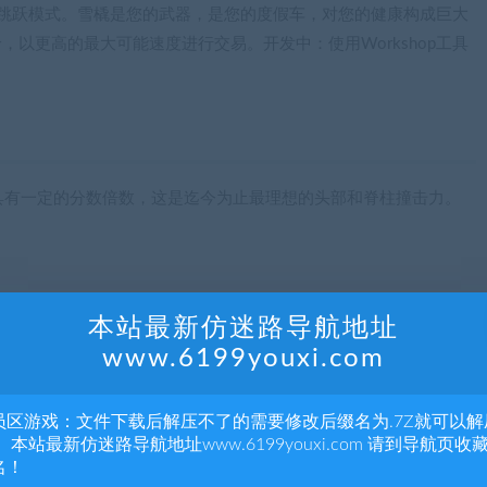
/跳跃模式。雪橇是您的武器，是您的度假车，对您的健康构成巨大
，以更高的最大可能速度进行交易。开发中：使用Workshop工具
具有一定的分数倍数，这是迄今为止最理想的头部和脊柱撞击力。
本站最新仿迷路导航地址
！可放置的雪堆没有最大数量。您的想象力仅受GPU限制。还要
www.6199youxi.com
员区游戏：文件下载后解压不了的需要修改后缀名为.7Z就可以解
 本站最新仿迷路导航地址www.6199youxi.com 请到导航页收
名！