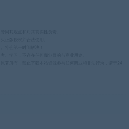
站赞同其观点和对其真实性负责。
购买正版授权并合法使用。
们。将会第一时间解决！
参考、学习，不存在任何商业目的与商业用途。
归原著所有，禁止下载本站资源参与任何商业和非法行为，请于24