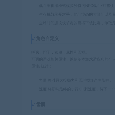
战斗编辑器模式模拟独特的NPC战斗/打雪
生存挑战承受对手，他们愤怒的大哥们以及
全球时间进攻快节奏的雪橇下坡比赛，争取
角色自定义
嘲讽，帽子，衣服，属性和雪橇。
可调的游戏相关属性，以使基本游戏适应您的个
属性/统计：
力量 将对最大投掷力和雪球损坏产生影响。
速度 将影响最终的步行/冲刺速度，将下一
雪橇