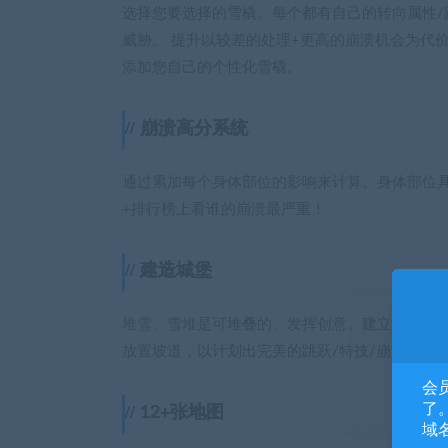
选择您要选择的雪橇。每个都有自己的转向属性
威胁。 提升以较差的处理+更高的崩溃机会为代价
添加您自己的个性化雪橇。
崩溃高分系统
通过累加每个身体部位的影响来计算。身体部位
+排行榜上看谁的崩溃最严重！
建造城堡
堆雪。雪堆是可堆叠的。发挥创意。建立你的堡垒
放置坡道，以计划出完美的跳跃/特技/崩溃。
会
了。
12+张地图
域