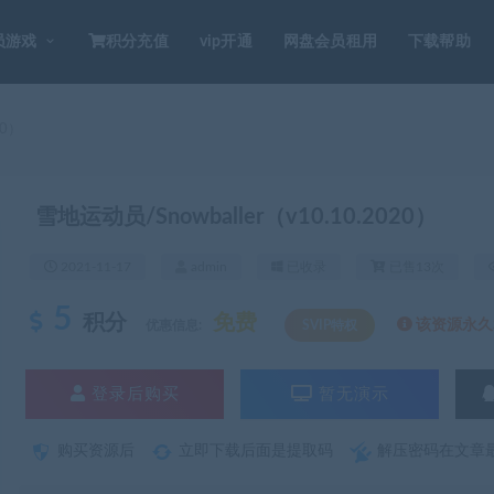
员游戏
积分充值
vip开通
网盘会员租用
下载帮助
20）
雪地运动员/Snowballer（v10.10.2020）
2021-11-17
admin
已收录
已售13次
5
积分
免费
该资源永久S
优惠信息:
SVIP特权
登录后购买
暂无演示
购买资源后
立即下载后面是提取码
解压密码在文章