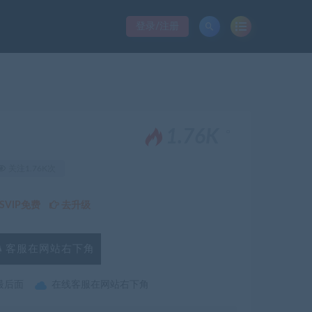
登录/注册
。
1.76K
关注1.76K次
VIP免费
去升级
客服在网站右下角
最后面
在线客服在网站右下角