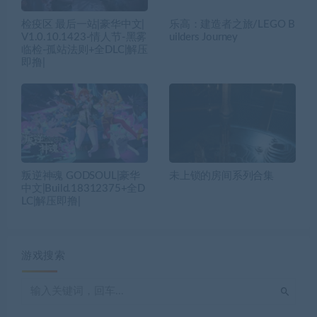
检疫区 最后一站|豪华中文|
乐高：建造者之旅/LEGO B
V1.0.10.1423-情人节-黑雾
uilders Journey
临检-孤站法则+全DLC|解压
即撸|
叛逆神魂 GODSOUL|豪华
未上锁的房间系列合集
中文|Build.18312375+全D
LC|解压即撸|
游戏搜索