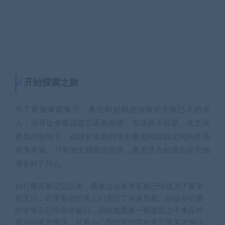
开始探索之旅
为了重振家庭餐厅，桑尼和姑妈必须探访失散已久的亲
人，追寻让食客流连忘返的秘密。但这并不容易。在文化
差异的影响下，这段长途旅行将对桑尼和姑妈之间的关系
带来考验。只有做出艰难的选择，桑尼才会知道命运为她
准备好了什么。
自打桑尼有记忆以来，桑迪这台老爷车就已经成为了家里
的宝贝，它带着她的亲人们度过了许多危机。但这台心爱
的老爷车已经非常破旧，因此她需要一双援助之手来应对
最近的紧急情况。只有小心驾驶并经常检查引擎盖才能让