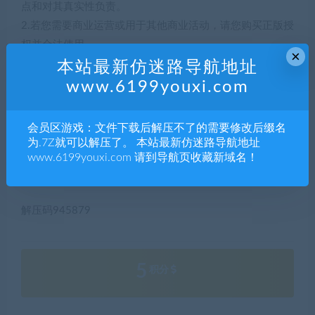
点和对其真实性负责。
2.若您需要商业运营或用于其他商业活动，请您购买正版授
权并合法使用。
×
3.如果本站有侵犯、不妥之处的资源，请联系我们。将会第
本站最新仿迷路导航地址
一时间解决！
www.6199youxi.com
4.本站部分内容均由互联网收集整理，仅供大家参考、学
习，不存在任何商业目的与商业用途。
会员区游戏：文件下载后解压不了的需要修改后缀名
5.本站提供的所有资源仅供参考学习使用，版权归原著所
为.7Z就可以解压了。 本站最新仿迷路导航地址
www.6199youxi.com 请到导航页收藏新域名！
有，禁止下载本站资源参与任何商业和非法行为，请于24
小时之内删除!
解压码945879
5
积分