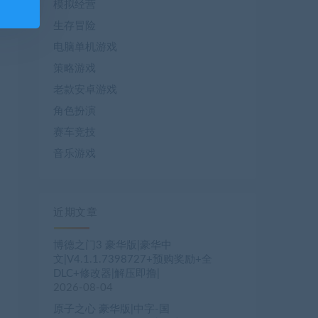
模拟经营
生存冒险
电脑单机游戏
策略游戏
老款安卓游戏
角色扮演
赛车竞技
音乐游戏
近期文章
博德之门3 豪华版|豪华中
文|V4.1.1.7398727+预购奖励+全
DLC+修改器|解压即撸|
2026-08-04
原子之心 豪华版|中字-国