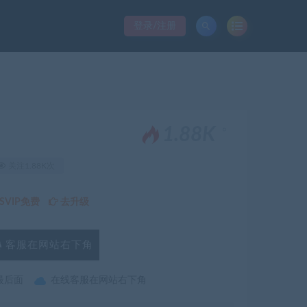
登录/注册
。
1.88K
关注1.88K次
VIP免费
去升级
客服在网站右下角
最后面
在线客服在网站右下角