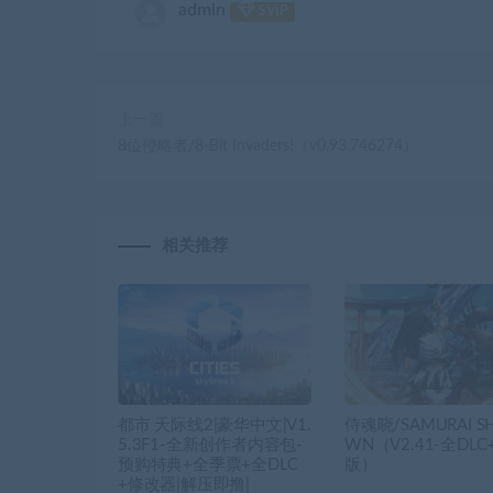
admin
SVIP
上一篇
8位侵略者/8-Bit Invaders!（v0.93.746274）
相关推荐
都市 天际线2|豪华中文|V1.
侍魂晓/SAMURAI S
5.3F1-全新创作者内容包-
WN（V2.41-全DL
预购特典+全季票+全DLC
版）
+修改器|解压即撸|