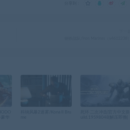
分享到：
下一
钢铁战队/Iron Marines（v4612238
HODO
科纳风暴2迷雾/Kona II Bru
死环 二次冲击|官方中文|B
C+豪华
me
uild.19598048|解压即撸|