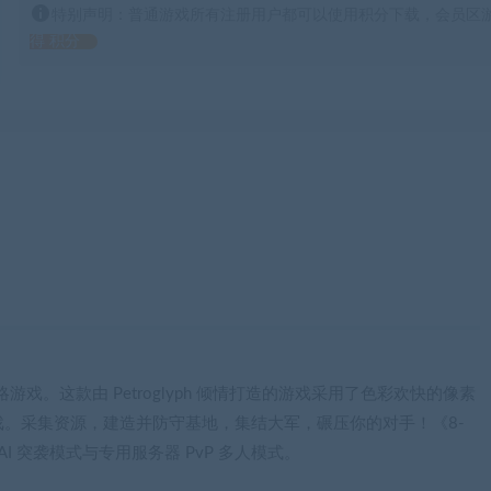
特别声明：普通游戏所有注册用户都可以使用积分下载，会员区游
得 积分
时战略游戏。这款由 Petroglyph 倾情打造的游戏采用了色彩欢快的像素
。采集资源，建造并防守基地，集结大军，碾压你的对手！《8-
AI 突袭模式与专用服务器 PvP 多人模式。