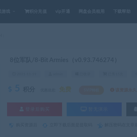
员游戏
积分充值
vip开通
网盘会员租用
下载帮助
74）
8位军队/8-Bit Armies（v0.93.746274）
2021-11-19
admin
已收录
已售15次
5
积分
免费
该资源永久S
优惠信息:
SVIP特权
登录后购买
暂无演示
购买资源后
立即下载后面是提取码
解压密码在文章