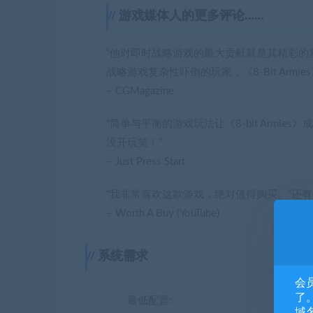
游戏媒体人的更多评论……
“他对即时战略游戏的最大贡献就是其精彩的
战略游戏复杂性吓倒的玩家，《8-Bit Armi
– CGMagazine
“简单与平衡的游戏玩法让《8-bit Arm
没开玩笑！”
– Just Press Start
“我非常喜欢这款游戏，绝对值得购买。”还有
– Worth A Buy (YouTube)
系统需求
会
了。
最低配置:
域