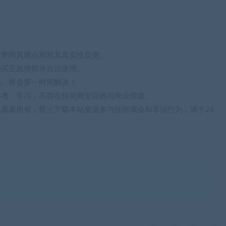
站赞同其观点和对其真实性负责。
购买正版授权并合法使用。
们。将会第一时间解决！
参考、学习，不存在任何商业目的与商业用途。
归原著所有，禁止下载本站资源参与任何商业和非法行为，请于24