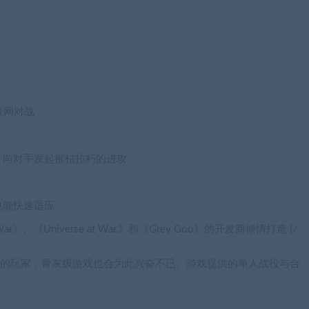
联网对战
，向对手发起摧枯拉朽的进攻
也能快速适应
 War》、《Universe at War,》和《Grey Goo》的开发商倾情打造 [/
战略游戏的玩家，骨灰级游戏也会为此兴奋不已。游戏提供的单人战役与合
！