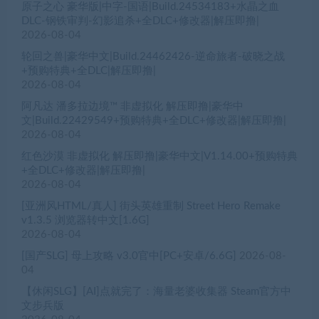
原子之心 豪华版|中字-国语|Build.24534183+水晶之血
DLC-钢铁审判-幻影追杀+全DLC+修改器|解压即撸|
2026-08-04
轮回之兽|豪华中文|Build.24462426-逆命旅者-破晓之战
+预购特典+全DLC|解压即撸|
2026-08-04
阿凡达 潘多拉边境™ 非虚拟化 解压即撸|豪华中
文|Build.22429549+预购特典+全DLC+修改器|解压即撸|
2026-08-04
红色沙漠 非虚拟化 解压即撸|豪华中文|V1.14.00+预购特典
+全DLC+修改器|解压即撸|
2026-08-04
[亚洲风HTML/真人] 街头英雄重制 Street Hero Remake
v1.3.5 浏览器转中文[1.6G]
2026-08-04
[国产SLG] 母上攻略 v3.0官中[PC+安卓/6.6G]
2026-08-
04
【休闲SLG】[AI]点就完了：海量老婆收集器 Steam官方中
文步兵版