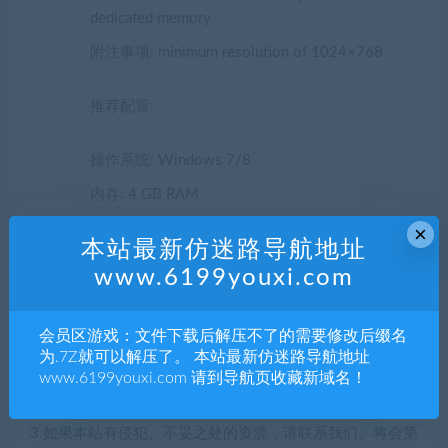
dedicated memory
附注事项: minimum resolution of 1024×768
推荐配置:
操作系统: Windows 7/8
内存: 4 GB RAM
显卡: Hardware Accelerated Graphics with 1GB
×
本站最新仿迷路导航地址
memory
www.6199youxi.com
声明：
1.本站部分内容转载自其它媒体，但并不代表本站赞同其观
会员区游戏：文件下载后解压不了的需要修改后缀名
点和对其真实性负责。
为.7Z就可以解压了。 本站最新仿迷路导航地址
www.6199youxi.com 请到导航页收藏新域名！
2.若您需要商业运营或用于其他商业活动，请您购买正版授
权并合法使用。
3.如果本站有侵犯、不妥之处的资源，请联系我们。将会第