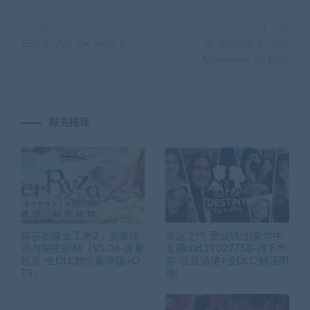
上一篇
下一篇
在边缘2/On The Verge II
零:濡鸦之巫女/Zero
Nuregarasu no Miko
相关推荐
莱莎的炼金工房2：失落传
命运之约 爱或错过|豪华中
说与秘密妖精（V1.06-百夏
文|Build.19027758-月下华
礼装-全DLC数字豪华版+O
尔-弦音缱绻+全DLC|解压即
TS）
撸|