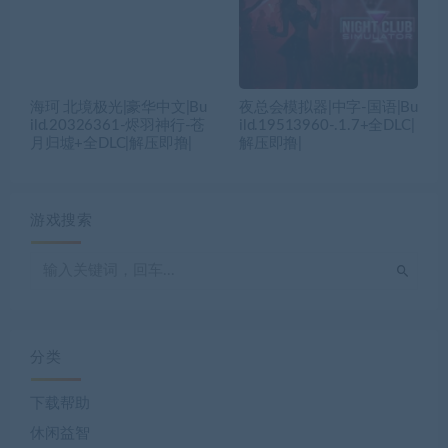
海珂 北境极光|豪华中文|Bu
夜总会模拟器|中字-国语|Bu
ild.20326361-烬羽神行-苍
ild.19513960-.1.7+全DLC|
月归墟+全DLC|解压即撸|
解压即撸|
游戏搜索
分类
下载帮助
休闲益智