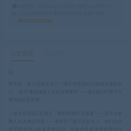
特别声明：普通游戏所有注册用户都可以使用积分下
载，会员区游戏需要开通网站VIP才可以免费下载哦！
如何获得 积分
正文概述
售后服务
两年前，格兰尼契岛成了一场不明原因的大规模灾难的中
心。“新光”集团掩盖了这起灾难事件 —— 现在他们打算尽可
能地纠正其后果。
一场大型活动正在展开，期间所谓的“志愿者” —— 其中大多
数人从未拿过武器 —— 被送到了格兰尼契岛上。他们的任
务是研究岛上的超自然活动，收集信息并承担危险的任