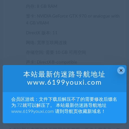
内存: 8 GB RAM
显卡: NVIDIA GeForce GTX 970 or analogue with
4 GB VRAM
DirectX 版本: 11
网络: 宽带互联网连接
存储空间: 需要 10 GB 可用空间
声卡: DirectX®-compatible
×
本站最新仿迷路导航地址
声明：
www.6199youxi.com
1.本站部分内容转载自其它媒体，但并不代表本站赞同其观
点和对其真实性负责。
2.若您需要商业运营或用于其他商业活动，请您购买正版授
会员区游戏：文件下载后解压不了的需要修改后缀名
为.7Z就可以解压了。 本站最新仿迷路导航地址
权并合法使用。
www.6199youxi.com 请到导航页收藏新域名！
3.如果本站有侵犯、不妥之处的资源，请联系我们。将会第
一时间解决！