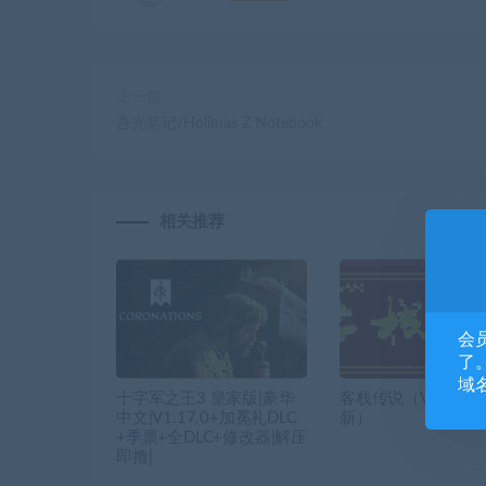
上一篇
吾光笔记/Holimas Z Notebook
相关推荐
会
了。
域
十字军之王3 皇家版|豪华
客栈传说（V0.4.9-
中文|V1.17.0+加冕礼DLC
新）
+季票+全DLC+修改器|解压
即撸|