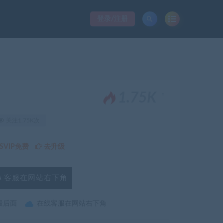
登录/注册
。
1.75K
关注1.75K次
VIP免费
去升级
客服在网站右下角
最后面
在线客服在网站右下角