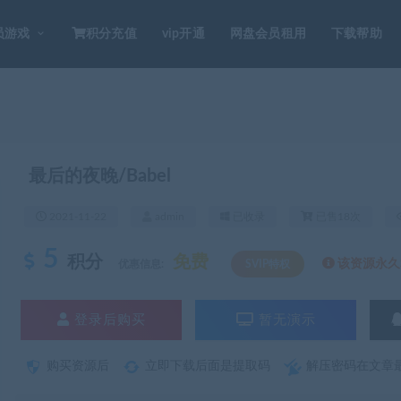
员游戏
积分充值
vip开通
网盘会员租用
下载帮助
最后的夜晚/Babel
2021-11-22
admin
已收录
已售18次
5
积分
免费
该资源永久S
优惠信息:
SVIP特权
登录后购买
暂无演示
购买资源后
立即下载后面是提取码
解压密码在文章