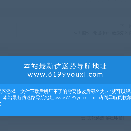
下一
告别回忆 -无垢少女- 致最爱的
本站最新仿迷路导航地址
www.6199youxi.com
员区游戏：文件下载后解压不了的需要修改后缀名为.7Z就可以解
 本站最新仿迷路导航地址www.6199youxi.com 请到导航页收
名！
大更
贪婪之秋/GreedFall（Build
TCG 卡牌店模拟器|官方中
20210729）
文|Build.20088158-商战
云-变化莫测|解压即撸|