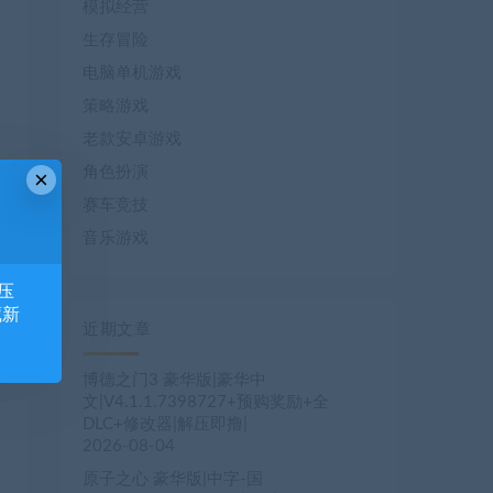
模拟经营
生存冒险
电脑单机游戏
策略游戏
老款安卓游戏
角色扮演
×
赛车竞技
音乐游戏
压
藏新
近期文章
博德之门3 豪华版|豪华中
文|V4.1.1.7398727+预购奖励+全
DLC+修改器|解压即撸|
2026-08-04
原子之心 豪华版|中字-国