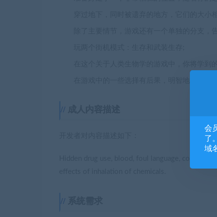
穿过地下，同时被遗弃的地方，它们的大小相
除了主要情节，游戏还有一个单独的分支，告
玩两个街机模式：生存和武装生存;
在这个关于人类生物学的游戏中，你将学到的
在游戏中的一些选择有后果，明智地选择！
成人内容描述
会
开发者对内容描述如下：
了。
域
Hidden drug use, blood, foul language, corpses, mu
effects of inhalation of chemicals.
系统需求