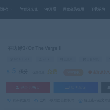
员游戏
积分充值
vip开通
网盘会员租用
下载帮助
在边缘2/On The Verge II
2021-11-19
admin
已收录
已售20次
5
积分
免费
该资源永久S
优惠信息:
SVIP特权
登录后购买
暂无演示
购买资源后
立即下载后面是提取码
解压密码在文章