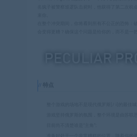
名疯子被警察巡逻队击毙时，他获得了第二次机
束你。
在整个冲突期间，你将看到所有不公正的恐怖：
会变得更糟？确保这个问题是给你的，而不是一把尘
特点
整个游戏的场地不是现代俄罗斯[/ i]的最
游戏坚持俄罗斯的氛围，整个环境是由苏联恶
目前尚不清楚谁是“主角”;
准备好处于一个非常糟糕的位置，随着你的进