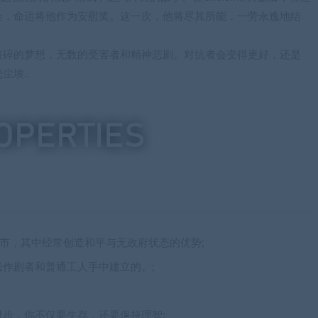
会，命运将他作为安慰奖。这一次，他将尽其所能，一劳永逸地结
破碎的梦想，无数的受害者和精神悲剧。对抗者会变得更好，还是
埃..
佳城市，其中经常创造和平与无政府状态的优势;
作剧者和普通工人手中建立的。;
步，你不仅要生存，还要保持理智;