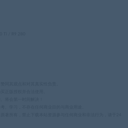
 Ti / R9 280
站赞同其观点和对其真实性负责。
购买正版授权并合法使用。
们。将会第一时间解决！
参考、学习，不存在任何商业目的与商业用途。
归原著所有，禁止下载本站资源参与任何商业和非法行为，请于24