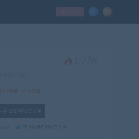
登录/注册
。
1.77K
关注1.77K次
VIP免费
去升级
客服在网站右下角
最后面
在线客服在网站右下角