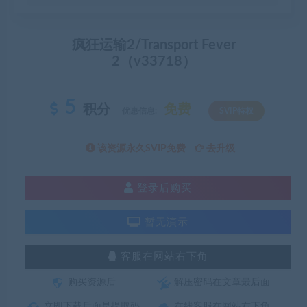
疯狂运输2/Transport Fever
2（v33718）
5
积分
免费
优惠信息:
SVIP特权
该资源永久SVIP免费
去升级
登录后购买
暂无演示
客服在网站右下角
购买资源后
解压密码在文章最后面
立即下载后面是提取码
在线客服在网站右下角