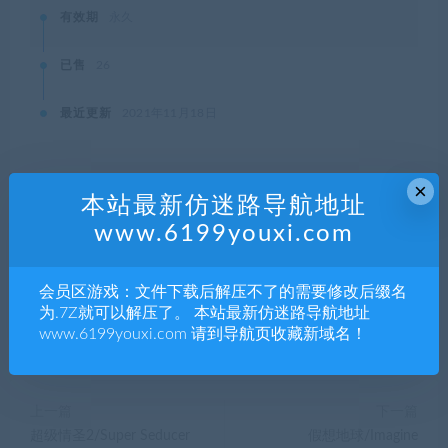
有效期
永久
已售
26
最近更新
2021年11月18日
×
本站最新仿迷路导航地址
本站资源都是网络收集，如有侵权请联系管理员删除!
www.6199youxi.com
99单机游戏
»
疯狂运输2/Transport Fever 2（v33718）
会员区游戏：文件下载后解压不了的需要修改后缀名
为.7Z就可以解压了。 本站最新仿迷路导航地址
分享到：
www.6199youxi.com 请到导航页收藏新域名！
上一篇
下一篇
超级情圣2/Super Seducer
假想地球/Imagine