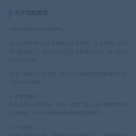
关于这款游戏
你想成为她心目中的男神么？
通过这些接地气且不乏幽默的实景教学，你会学到一些实
用的撩妹技巧，在和女生沟通时变得更加自信，也让她能
对你刮目相看。
在这一期的十个场景里，我们的主角理查德也将继续手把
手教你如何撩妹：
1. 老板与秘书
办公室恋情有些危险，但万一成功了呢？由于是在危险的
边缘试探，所以你得避免被炒鱿鱼或是蹲局子。
2. 一枝独秀
面对众多的竞争者，你要如何从中脱颖而出，才能赢得她