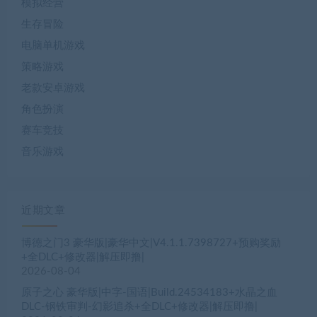
模拟经营
生存冒险
电脑单机游戏
策略游戏
老款安卓游戏
角色扮演
赛车竞技
音乐游戏
近期文章
博德之门3 豪华版|豪华中文|V4.1.1.7398727+预购奖励
+全DLC+修改器|解压即撸|
2026-08-04
原子之心 豪华版|中字-国语|Build.24534183+水晶之血
DLC-钢铁审判-幻影追杀+全DLC+修改器|解压即撸|