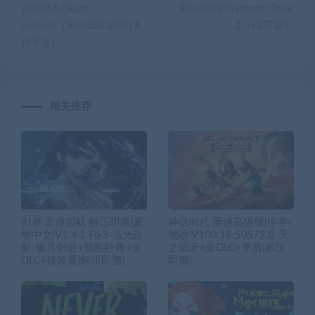
超级情圣/Super
疯狂运输2/Transport Fever
Seducer（Build20210401支
2（v33718）
持者版）
相关推荐
剑星 非虚拟机 解压即撸|豪
神话时代 重述高级版|中字-
华中文|V1.4.1 Fix3-流光斩
国语|V100.18.50572.0-天
影-银月剑痕+预购特典+全
之琼矛+全DLC+季票|解压
DLC+修改器|解压即撸|
即撸|