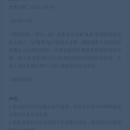
发售日期：2021-10-07
【游戏介绍】
《黑暗时代：背水一战》故事发生在被“帷幕”逐渐禁锢侵蚀
的王国上，这“帷幕”如一团致命迷雾，藏匿着数不清的如噩
梦般令人心悸的怪物。仿佛这黝黑迷雾便是那怪物所化而
成，有人说这是我们内心最原始的恐惧和噩梦的形状，也
有人说这是我们每个人内心最恶毒的念头所化。
【游戏截图】
声明：
1.本站部分内容转载自其它媒体，但并不代表本站赞同其观
点和对其真实性负责。
2.若您需要商业运营或用于其他商业活动，请您购买正版授