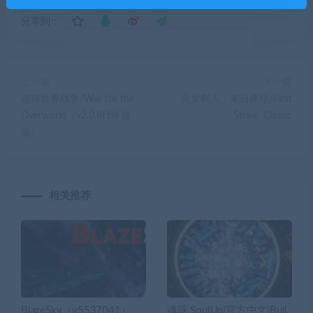
分享到：
上一篇
下一篇
超越世界战争/War for the
先发制人：末日终结/First
Overworld（v2.0.8f1终极
Strike: Classic
版）
相关推荐
BlazeSky（v5537041）
魂跃 SoulUp|官方中文|Buil