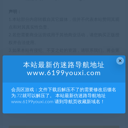
声明：
1.本站部分内容转载自其它媒体，但并不代表本站赞同其观
点和对其真实性负责。
2.若您需要商业运营或用于其他商业活动，请您购买正版授
权并合法使用。
3.如果本站有侵犯、不妥之处的资源，请联系我们。将会第
一时间解决！
×
本站最新仿迷路导航地址
4.本站部分内容均由互联网收集整理，仅供大家参考、学
www.6199youxi.com
习，不存在任何商业目的与商业用途。
5.本站提供的所有资源仅供参考学习使用，版权归原著所
有，禁止下载本站资源参与任何商业和非法行为，请于24
会员区游戏：文件下载后解压不了的需要修改后缀名
为.7Z就可以解压了。 本站最新仿迷路导航地址
小时之内删除!
www.6199youxi.com 请到导航页收藏新域名！
解压码595162