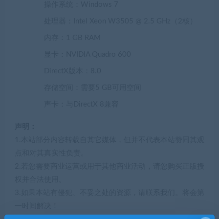
操作系统：Windows 7
处理器：Intel Xeon W3505 @ 2.5 GHz（2核）
内存：1 GB RAM
显卡：NVIDIA Quadro 600
DirectX版本：8.0
存储空间：需要5 GB可用空间
声卡：与DirectX 8兼容
声明：
1.本站部分内容转载自其它媒体，但并不代表本站赞同其观
点和对其真实性负责。
2.若您需要商业运营或用于其他商业活动，请您购买正版授
权并合法使用。
3.如果本站有侵犯、不妥之处的资源，请联系我们。将会第
一时间解决！