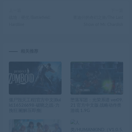
上一篇
下一篇
战地：硬仗/Battlefield:
查迪什的奇幻之旅/The Last
Hardline
Show of Mr. Chardish
相关推荐
僵尸毁灭工程|官方中文|Bui
堕落军团：光荣系谱 ver09.
ld.16526698-破晓之战-力
21 官方中文版 战略动作类
挽狂澜|解压即撸|
游戏 1.9G