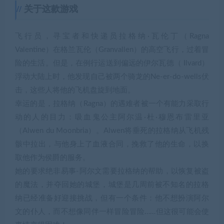
关于这款游戏
飞行员，寻宝者和快递员拉格纳·瓦伦丁（Ragna
Valentine）在格兰瓦伦（Granvallen）的高空飞行，过着冒
险的生活。但是，在例行运送到偏远的伊尔瓦德（ Ilvard）
浮动大陆上时，他发现自己被两个骑龙的Ne-er-do-wells伏
击，这些人将他的飞机盘旋到地面。
幸运的是，拉格纳（Ragna）的遇难者被一个有能力采取行
动的人的目力：吸血鬼公主阿尔温·杜·穆恩布雷里亚
（Alwen du Moonbria）。Alwen将垂死的拉格纳从飞机残
骸中拉出，与他身上了血液合同，挽救了他的生命，以换
取他作为侯爵的服务。
她的要求绝非易事-阿尔文需要拉格纳的帮助，以恢复被盗
的魔法，并夺回她的城堡，城堡是几周前被不知名的拉格
纳已经准备好迎接挑战，但有一个条件：他不想扮演阿尔
文的仆人，而不想像同伴一样冒险冒险……但这很可能会使