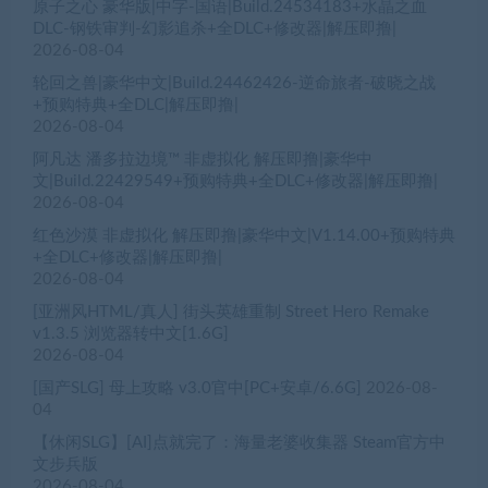
原子之心 豪华版|中字-国语|Build.24534183+水晶之血
DLC-钢铁审判-幻影追杀+全DLC+修改器|解压即撸|
2026-08-04
轮回之兽|豪华中文|Build.24462426-逆命旅者-破晓之战
+预购特典+全DLC|解压即撸|
2026-08-04
阿凡达 潘多拉边境™ 非虚拟化 解压即撸|豪华中
文|Build.22429549+预购特典+全DLC+修改器|解压即撸|
2026-08-04
红色沙漠 非虚拟化 解压即撸|豪华中文|V1.14.00+预购特典
+全DLC+修改器|解压即撸|
2026-08-04
[亚洲风HTML/真人] 街头英雄重制 Street Hero Remake
v1.3.5 浏览器转中文[1.6G]
2026-08-04
[国产SLG] 母上攻略 v3.0官中[PC+安卓/6.6G]
2026-08-
04
【休闲SLG】[AI]点就完了：海量老婆收集器 Steam官方中
文步兵版
2026-08-04