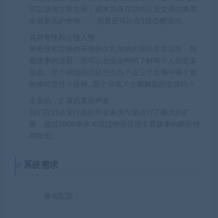
可以选择立即兑现，或将其保存以供以后交易以换取
价值更高的食物。 ，您甚至可以在1级击败游戏。
具有奇怪和古怪人物
的奇怪和古怪的环境伊尔瓦尔德的居民非常活跃，随
着故事的进展，您可以在业余时间了解每个人的更多
信息。那个抽烟的尼姑怎么办？这三个女佣中哪个最
能推卸责任？还有…那个穿着大企鹅服装的女孩吗？
全新的，扩展的英语声音
我们在日语发行版的声音表演方面进行了极大的扩
展，超过2000条从未说过的语音使主要故事的曲折栩
栩如生。
系统需求
最低配置：