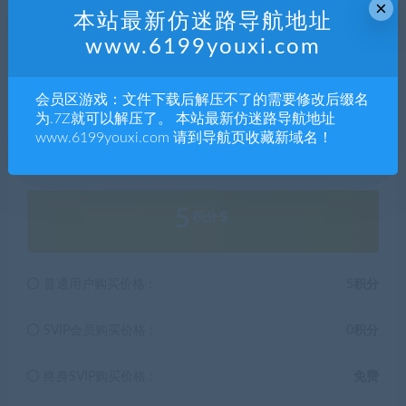
4.本站部分内容均由互联网收集整理，仅供大家参考、学
×
本站最新仿迷路导航地址
习，不存在任何商业目的与商业用途。
www.6199youxi.com
5.本站提供的所有资源仅供参考学习使用，版权归原著所
有，禁止下载本站资源参与任何商业和非法行为，请于24
小时之内删除!
会员区游戏：文件下载后解压不了的需要修改后缀名
为.7Z就可以解压了。 本站最新仿迷路导航地址
www.6199youxi.com 请到导航页收藏新域名！
解压码442922
5
积分
普通用户购买价格 :
5积分
SVIP会员购买价格 :
0积分
终身SVIP购买价格 :
免费