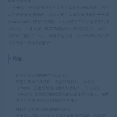
事情变得困难！
于是开始了他们将与小岛的陌生而多彩的居民相遇，与黑
暗中的奴隶隶属作战，训练宠物，从戴着面具的男子气概
的luchador学习有效的技能，不太可能的二人穿越伊尔瓦德
的旅程。 ，并发现（略有功能障碍）友谊的意义。当然，
坏家伙可能占了上风，但是幸运的是，拉格纳和阿尔文却
从未见过一支怪兽的队伍！
特征
标签团队动作的两个可玩角色
当您拥有两个角色时，无需独自行动。拉格纳
（Ragna）在近战范围内粗暴对待敌人，而艾尔文
（Alwen）发射强大的魔法齐射或锁定远方敌人。在两
者之间立即切换以创造疯狂的连击！
独特的以食物为基础的体验系统
可更好地控制流平效果通过吃食物替代体验，因此您