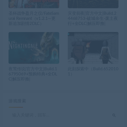
圣杯战争盈月之仪/FateSam
灾变前夜|官方中文|Build.2
urai Remnant（v1.2.1—更
4468753-破城余生-废土夜
新追加剧情2DLC）
行+全DLC|解压即撸|
夜莺传说|官方中文|Build.1
此刻探索中（Build.652010
6795069+预购特典+全DL
1）
C|解压即撸|
游戏搜索