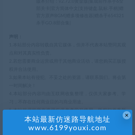
版本介绍：v2.72.0黄金版|集成前作杀手6全
部关卡|官方简体中文|支持键盘.鼠标.手柄|赠
官方原声BGM|赠多项修改器|赠杀手654321
杀手GO.8部合集|
声明：
1.本站部分内容转载自其它媒体，但并不代表本站赞同其观
点和对其真实性负责。
2.若您需要商业运营或用于其他商业活动，请您购买正版授
权并合法使用。
3.如果本站有侵犯、不妥之处的资源，请联系我们。将会第
一时间解决！
4.本站部分内容均由互联网收集整理，仅供大家参考、学
习，不存在任何商业目的与商业用途。
5.本站提供的所有资源仅供参考学习使用，版权归原著所
×
有，禁止下载本站资源参与任何商业和非法行为，请于24
本站最新仿迷路导航地址
小时之内删除!
www.6199youxi.com