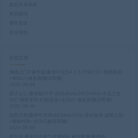
老款安卓游戏
角色扮演
赛车竞技
音乐游戏
近期文章
博德之门3 豪华版|豪华中文|V4.1.1.7398727+预购奖励
+全DLC+修改器|解压即撸|
2026-08-04
原子之心 豪华版|中字-国语|Build.24534183+水晶之血
DLC-钢铁审判-幻影追杀+全DLC+修改器|解压即撸|
2026-08-04
轮回之兽|豪华中文|Build.24462426-逆命旅者-破晓之战
+预购特典+全DLC|解压即撸|
2026-08-04
阿凡达 潘多拉边境™ 非虚拟化 解压即撸|豪华中