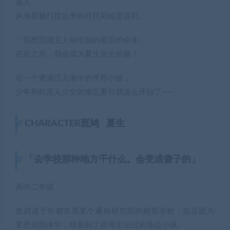
器人。
从海底被打捞起来的亚托莉如是说到。
「我想完成主人留给我的最后的命令。
在此之前，我会成为夏生先生的腿！」
在一个逐渐沉入海中的平和小镇，
少年和机器人少女的难忘夏日就这么开始了——
CHARACTER斑鸠 夏生
「去学校那种地方干什么。会变成傻子的」
高中二年级
曾就读于在都市里某个通称研究院的精英学校，但是因为
某些原因休学，移居到了祖母生活过的海边小镇。