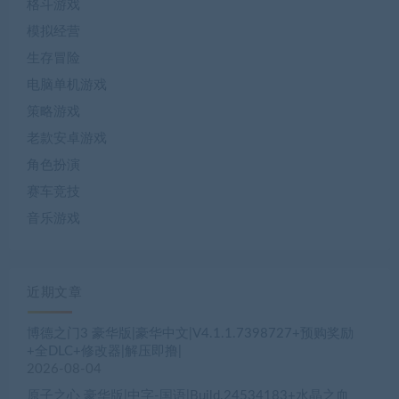
格斗游戏
模拟经营
生存冒险
电脑单机游戏
策略游戏
老款安卓游戏
角色扮演
赛车竞技
音乐游戏
近期文章
博德之门3 豪华版|豪华中文|V4.1.1.7398727+预购奖励
+全DLC+修改器|解压即撸|
2026-08-04
原子之心 豪华版|中字-国语|Build.24534183+水晶之血