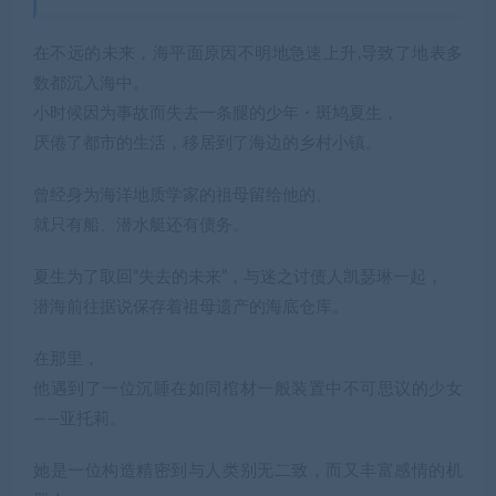
在不远的未来，海平面原因不明地急速上升,导致了地表多
数都沉入海中。
小时候因为事故而失去一条腿的少年・斑鸠夏生，
厌倦了都市的生活，移居到了海边的乡村小镇。
曾经身为海洋地质学家的祖母留给他的、
就只有船、潜水艇还有债务。
夏生为了取回“失去的未来”，与迷之讨债人凯瑟琳一起，
潜海前往据说保存着祖母遗产的海底仓库。
在那里，
他遇到了一位沉睡在如同棺材一般装置中不可思议的少女
――亚托莉。
她是一位构造精密到与人类别无二致，而又丰富感情的机