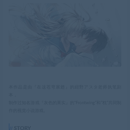
本作品是由『在这苍穹展翅』的紺野アスタ老师执笔剧
本，
制作过知名游戏『灰色的果实』的“Frontwing”和“枕”共同制
作的视觉小说游戏。
STORY