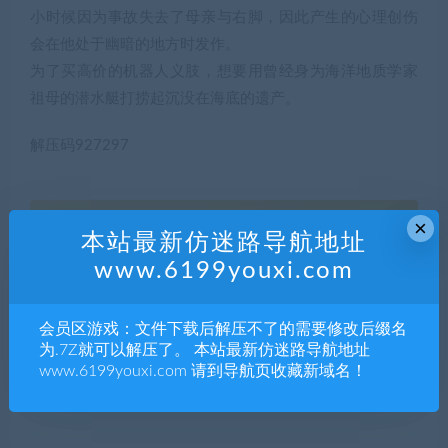
小时候因为事故失去了母亲与右脚，因此产生的心理创伤
会在他处于幽暗的地方时发作。
为了买高价的机器人义肢，想要用曾经身为海洋地质学家
祖母的潜水艇打捞起沉没在海底的遗产。
解压码927297
×
5
积分
本站最新仿迷路导航地址
www.6199youxi.com
普通用户购买价格 :
5积分
会员区游戏：文件下载后解压不了的需要修改后缀名
为.7Z就可以解压了。 本站最新仿迷路导航地址
SVIP会员购买价格 :
0积分
www.6199youxi.com 请到导航页收藏新域名！
终身SVIP购买价格 :
免费