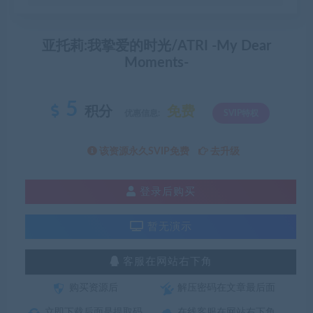
亚托莉:我挚爱的时光/ATRI -My Dear
Moments-
5
积分
免费
优惠信息:
SVIP特权
该资源永久SVIP免费
去升级
登录后购买
暂无演示
客服在网站右下角
购买资源后
解压密码在文章最后面
立即下载后面是提取码
在线客服在网站右下角