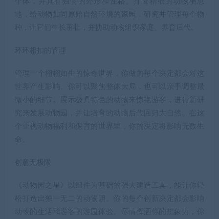
个体，并具有独特的外形和性格。打造精细的动物栖息
地，给动物如同原始自然环境的家园，研究并管理每个物
种，让它们生长茁壮，并协助动物组织家庭、养育后代。
环环相扣的管理
管理一个栩栩如生的惊奇世界，你做的每个决定都会对这
世界产生影响。你可以聚焦整体大局，也可以亲手调整最
微小的细节。展示极具特色的动物来惊艳游客，进行新研
究来发展动物园，并让培育的动物后代回归大自然。在这
个重视动物福利和保育的世界里，你的决定将影响无数生
命。
创意无极限
《动物园之星》以组件为基础的强大建造工具，能让你轻
松打造出独一无二的动物园。你的每个创新决定都会影响
动物的生活和游客的游园体验。尽情挥洒你的想象力，你