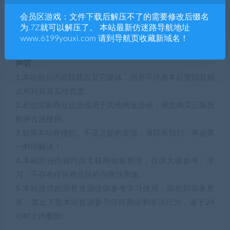
显卡: NVIDIA GeForce GTX 1070 (8GB) or AMD
会员区游戏：文件下载后解压不了的需要修改后缀名
Radeon RX 580 (8GB)
为.7Z就可以解压了。 本站最新仿迷路导航地址
www.6199youxi.com 请到导航页收藏新域名！
存储空间: 需要 16 GB 可用空间
声明：
1.本站部分内容转载自其它媒体，但并不代表本站赞同其观
点和对其真实性负责。
2.若您需要商业运营或用于其他商业活动，请您购买正版授
权并合法使用。
3.如果本站有侵犯、不妥之处的资源，请联系我们。将会第
一时间解决！
4.本站部分内容均由互联网收集整理，仅供大家参考、学
习，不存在任何商业目的与商业用途。
5.本站提供的所有资源仅供参考学习使用，版权归原著所
有，禁止下载本站资源参与任何商业和非法行为，请于24
小时之内删除!