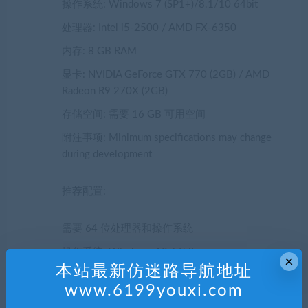
操作系统: Windows 7 (SP1+)/8.1/10 64bit
处理器: Intel i5-2500 / AMD FX-6350
内存: 8 GB RAM
显卡: NVIDIA GeForce GTX 770 (2GB) / AMD
Radeon R9 270X (2GB)
存储空间: 需要 16 GB 可用空间
附注事项: Minimum specifications may change
during development
推荐配置:
需要 64 位处理器和操作系统
操作系统: Windows 10 64bit
×
本站最新仿迷路导航地址
处理器: Intel i7-4770k / AMD Ryzen 5 1600
www.6199youxi.com
内存: 16 GB RAM