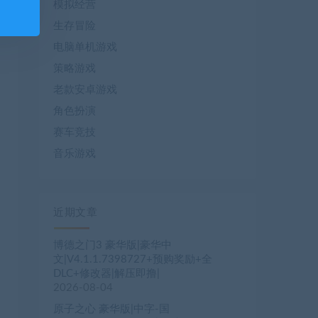
模拟经营
生存冒险
电脑单机游戏
策略游戏
老款安卓游戏
角色扮演
赛车竞技
音乐游戏
近期文章
博德之门3 豪华版|豪华中
文|V4.1.1.7398727+预购奖励+全
DLC+修改器|解压即撸|
2026-08-04
原子之心 豪华版|中字-国