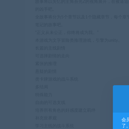
故事将以失忆的主角吾光Z的视角展开，在被逼
的凶手吧。
全故事将分为5个章节以及1个隐藏章节，每个章
笔记的故事吧。
“正义从未公正，你终将成为我。”
本游戏为文字冒险类推理游戏，引擎为unity。
长篇的主线剧情
可选择剧情的走向
紧张的推理
悬疑的剧情
类卡牌游戏的战斗系统
多结局
特殊能力
自由的可选支线
培养所有角色的好感度建立羁绊
补充世界观
会
了。
学习主线的战斗系统