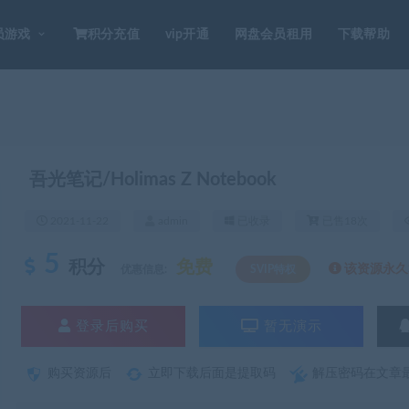
员游戏
积分充值
vip开通
网盘会员租用
下载帮助
吾光笔记/Holimas Z Notebook
2021-11-22
admin
已收录
已售18次
5
积分
免费
该资源永久S
优惠信息:
SVIP特权
登录后购买
暂无演示
购买资源后
立即下载后面是提取码
解压密码在文章