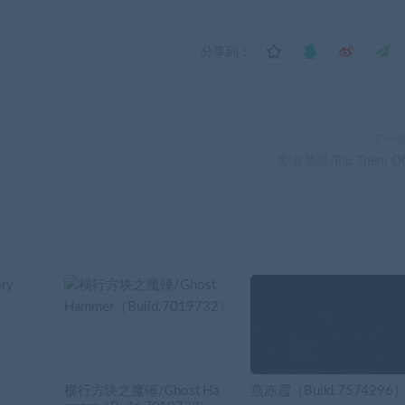
分享到：
下一
割韭菜啦/Rip Them Of
横行方块之魔锤/Ghost Ha
燕赤霞（Build.7574296