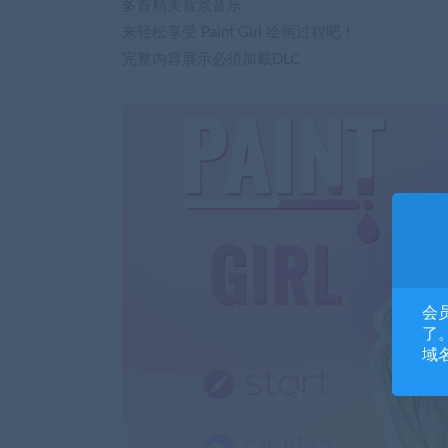
多首精美背景音乐
来轻松享受 Paint Girl 绘画过程吧！
完整内容展示必須加載DLC
会
了。
域