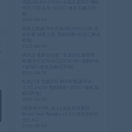
语|Build.24534183+水晶之血DLC-钢铁
审判-幻影追杀+全DLC+修改器|解压即
撸|
2026-08-04
轮回之兽|豪华中文|Build.24462426-逆
命旅者-破晓之战+预购特典+全DLC|解压
即撸|
篇
2026-08-04
f
阿凡达 潘多拉边境™ 非虚拟化 解压即
撸|豪华中文|Build.22429549+预购特典
+全DLC+修改器|解压即撸|
2026-08-04
红色沙漠 非虚拟化 解压即撸|豪华中
文|V1.14.00+预购特典+全DLC+修改器|
解压即撸|
2026-08-04
[亚洲风HTML/真人] 街头英雄重制
Street Hero Remake v1.3.5 浏览器转中
文[1.6G]
2026-08-04
）