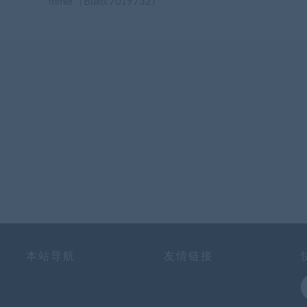
mmer（Build.7019732）
本站导航
友情链接