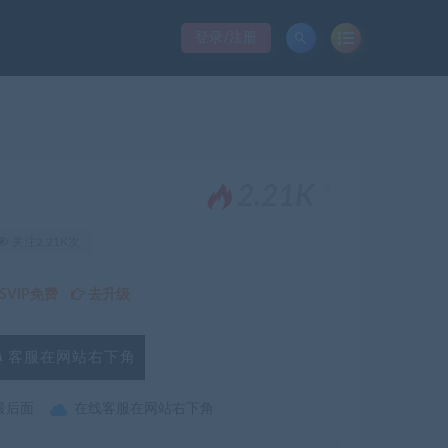
登录/注册
。
2.21K
关注2.21K次
VIP免费
去升级
客服在网站右下角
最后面
在线客服在网站右下角