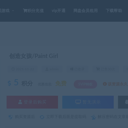
员游戏
积分充值
vip开通
网盘会员租用
下载帮助
创造女孩/Paint Girl
2021-11-22
admin
已收录
已售30次
5
积分
免费
该资源永久S
优惠信息:
SVIP特权
登录后购买
暂无演示
购买资源后
立即下载后面是提取码
解压密码在文章