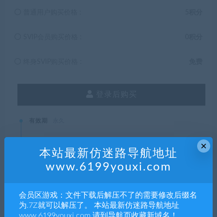
普通用户购买价格 :
5积分
SVIP会员购买价格 :
0积分
终身SVIP购买价格 :
免费
登录后购买
有效期
永久
×
已售
18
本站最新仿迷路导航地址
www.6199youxi.com
最近更新
2021年11月22日
会员区游戏：文件下载后解压不了的需要修改后缀名
为.7Z就可以解压了。 本站最新仿迷路导航地址
www.6199youxi.com 请到导航页收藏新域名！
本站资源都是网络收集，如有侵权请联系管理员删除!