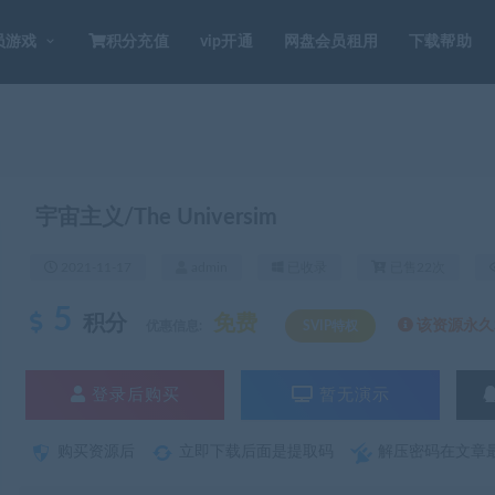
员游戏
积分充值
vip开通
网盘会员租用
下载帮助
宇宙主义/The Universim
2021-11-17
admin
已收录
已售22次
5
积分
免费
该资源永久S
优惠信息:
SVIP特权
登录后购买
暂无演示
购买资源后
立即下载后面是提取码
解压密码在文章