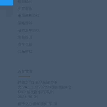
模拟经营
生存冒险
电脑单机游戏
策略游戏
老款安卓游戏
角色扮演
赛车竞技
音乐游戏
近期文章
博德之门3 豪华版|豪华中
文|V4.1.1.7398727+预购奖励+全
DLC+修改器|解压即撸|
2026-08-04
原子之心 豪华版|中字-国