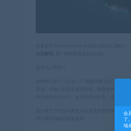
想要参与 The Universim 的独家内测和公测吗？
关注新闻,
第一时间获取最新的消息！
想成为上帝吗？
您的时代来了！引导一个“嗷嗷待哺”的文明体度
前进。对他们的决定施加影响，使用各种各样的
的生物弹出外太空。这就是您的世界，没有什么
我们致力于结合玩家熟知和喜爱的创世神类游戏
会
理引擎和独有的视觉效果。
了。
域