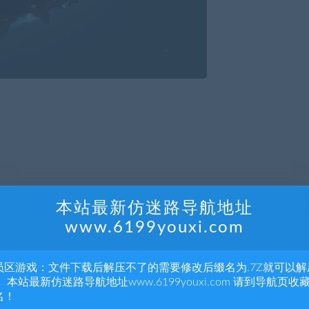
过生存的各种困难。使其从简陋的石器时代开始，在您的庇护下发展
本站最新仿迷路导航地址
上帝力量惩罚那些没有信仰的人，与万物交互，创造灾难，把无知
www.6199youxi.com
能够阻挡您！
已有的特色，加入全新的想法，以及游戏行业英雄们开发的现代物
员区游戏：文件下载后解压不了的需要修改后缀名为.7Z就可以解
 本站最新仿迷路导航地址www.6199youxi.com 请到导航页收
名！