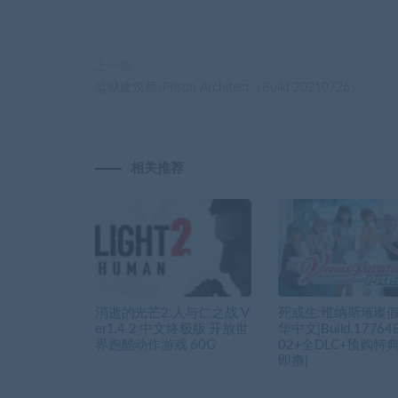
上一篇
监狱建筑师/Prison Architect（Build 20210726）
相关推荐
消逝的光芒2:人与仁之战 V
死或生:维纳斯璀璨假
er1.4.2 中文终极版 开放世
华中文|Build.177648
界跑酷动作游戏 60G
02+全DLC+预购特
即撸|