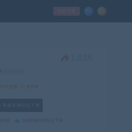
登录/注册
。
1.82K
关注1.82K次
VIP免费
去升级
客服在网站右下角
最后面
在线客服在网站右下角