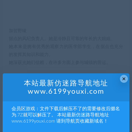
加贺野绫
据点的风纪负责人。她是冷静且可靠的年长的大姐姐。
她本来是拥有优秀的观察力的医学部学生，在据点也充分
的发挥其知识和能力。
她深获光她们信赖，在许多方面上参与城镇的营运。
×
本站最新仿迷路导航地址
www.6199youxi.com
会员区游戏：文件下载后解压不了的需要修改后缀名
为.7Z就可以解压了。 本站最新仿迷路导航地址
铃音星彩
www.6199youxi.com 请到导航页收藏新域名！
她是据点的吉祥物般的存在。