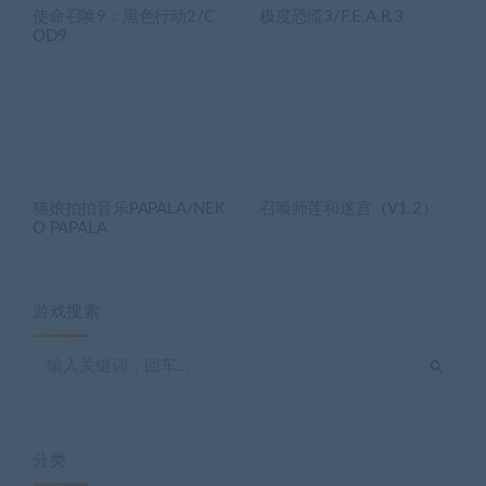
使命召唤9：黑色行动2/C
极度恐慌3/F.E.A.R.3
OD9
猫娘拍拍音乐PAPALA/NEK
召唤师莲和迷宫（V1.2）
O PAPALA
游戏搜索
分类