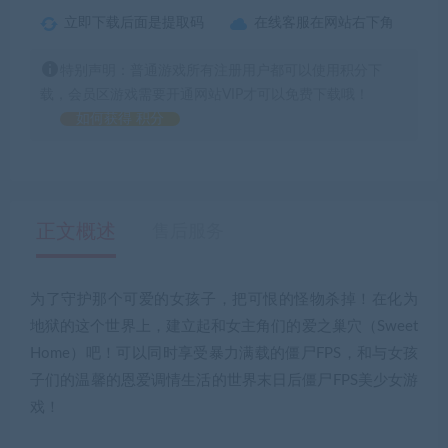
立即下载后面是提取码
在线客服在网站右下角
特别声明：普通游戏所有注册用户都可以使用积分下
载，会员区游戏需要开通网站VIP才可以免费下载哦！
如何获得 积分
正文概述
售后服务
为了守护那个可爱的女孩子，把可恨的怪物杀掉！在化为
地狱的这个世界上，建立起和女主角们的爱之巢穴（Sweet
Home）吧！可以同时享受暴力满载的僵尸FPS，和与女孩
子们的温馨的恩爱调情生活的世界末日后僵尸FPS美少女游
戏！