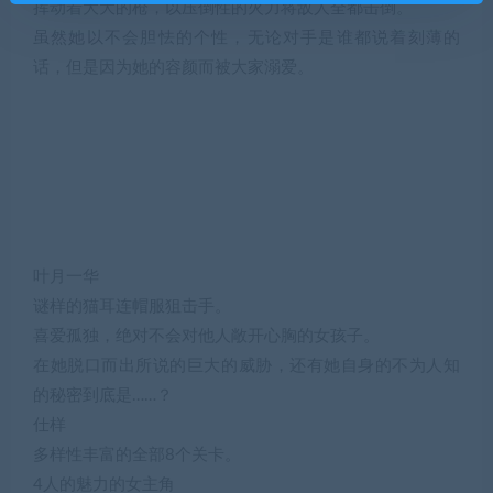
挥动着大大的枪，以压倒性的火力将敌人全都击倒。
虽然她以不会胆怯的个性，无论对手是谁都说着刻薄的
话，但是因为她的容颜而被大家溺爱。
叶月一华
谜样的猫耳连帽服狙击手。
喜爱孤独，绝对不会对他人敞开心胸的女孩子。
在她脱口而出所说的巨大的威胁，还有她自身的不为人知
的秘密到底是……？
仕样
多样性丰富的全部8个关卡。
4人的魅力的女主角