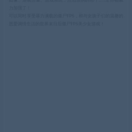
图像、游戏份量、游戏系统，然后惯例的那个……全部都威
力加强了！
可以同时享受暴力满载的僵尸FPS，和与女孩子们的温馨的
恩爱调情生活的世界末日后僵尸FPS美少女游戏！