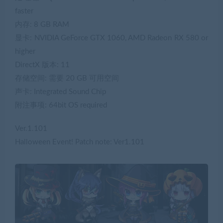
faster
内存: 8 GB RAM
显卡: NVIDIA GeForce GTX 1060, AMD Radeon RX 580 or
higher
DirectX 版本: 11
存储空间: 需要 20 GB 可用空间
声卡: Integrated Sound Chip
附注事项: 64bit OS required
Ver.1.101
Halloween Event! Patch note: Ver1.101