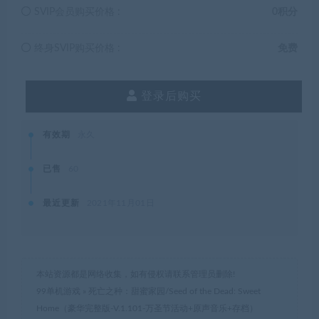
SVIP会员购买价格 :
0积分
终身SVIP购买价格 :
免费
登录后购买
有效期
永久
已售
60
最近更新
2021年11月01日
本站资源都是网络收集，如有侵权请联系管理员删除!
99单机游戏
»
死亡之种：甜蜜家园/Seed of the Dead: Sweet
Home（豪华完整版-V.1.101-万圣节活动+原声音乐+存档）