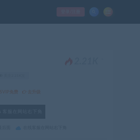
登录/注册
。
2.21K
关注2.21K次
VIP免费
去升级
客服在网站右下角
最后面
在线客服在网站右下角