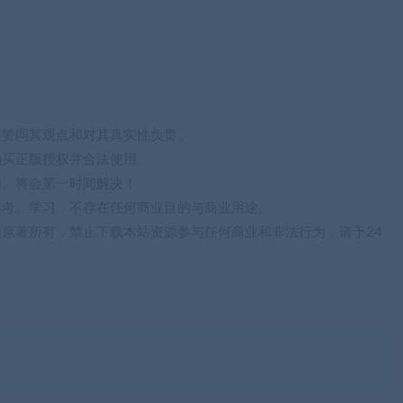
站赞同其观点和对其真实性负责。
购买正版授权并合法使用。
们。将会第一时间解决！
参考、学习，不存在任何商业目的与商业用途。
归原著所有，禁止下载本站资源参与任何商业和非法行为，请于24