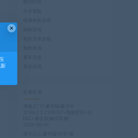
模拟经营
生存冒险
电脑单机游戏
×
策略游戏
老款安卓游戏
角色扮演
赛车竞技
压
藏新
音乐游戏
近期文章
博德之门3 豪华版|豪华中
文|V4.1.1.7398727+预购奖励+全
DLC+修改器|解压即撸|
2026-08-04
原子之心 豪华版|中字-国