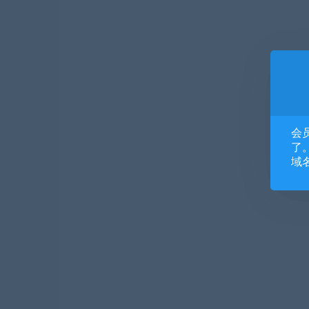
会
了。
域