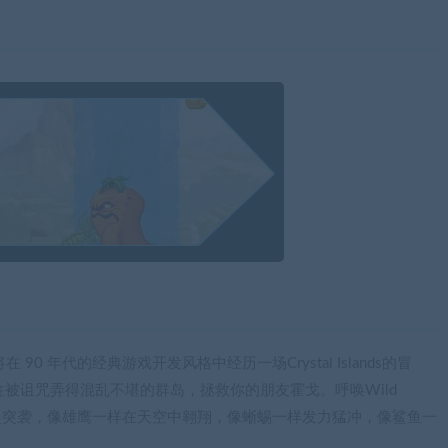
，你将在 90 年代的经典游戏开发风格中经历一场Crystal Islands的冒
前往被诅咒弄得混乱不堪的群岛，拯救你的朋友霍戈。呼唤Wild
发起突袭，像雄鹰一样在天空中翱翔，像蜥蜴一样发力猛冲，像鲨鱼一