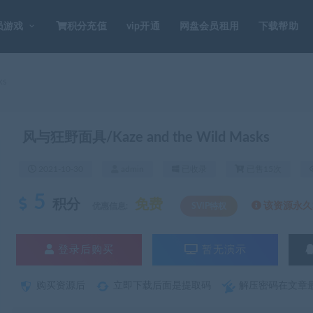
员游戏
积分充值
vip开通
网盘会员租用
下载帮助
ks
风与狂野面具/Kaze and the Wild Masks
2021-10-30
admin
已收录
已售15次
5
积分
免费
该资源永久S
优惠信息:
SVIP特权
登录后购买
暂无演示
购买资源后
立即下载后面是提取码
解压密码在文章