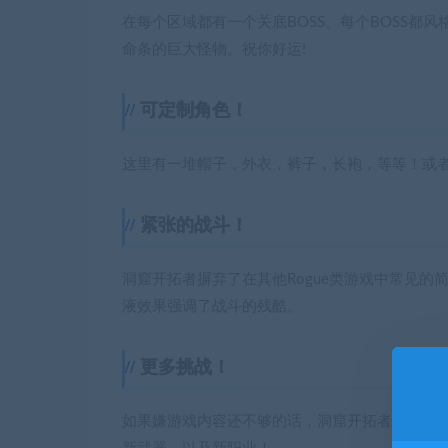
在每个区域都有一个关底BOSS。每个BOSS都
命条的巨大怪物。祝你好运!
可定制角色！
这里有一堆帽子，外衣，裤子，长袍，等等！或
紧张的战斗！
洞窟开拓者摒弃了在其他Rogue类游戏中常见
液效果强调了战斗的残酷。
更多挑战！
如果嫌游戏内容还不够的话，洞窟开拓者内置了