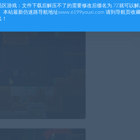
员区游戏：文件下载后解压不了的需要修改后缀名为.7Z就可以解
 本站最新仿迷路导航地址www.6199youxi.com 请到导航页收
名！