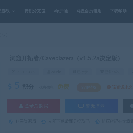
员游戏
积分充值
vip开通
网盘会员租用
下载帮助
决定版）
洞窟开拓者/Caveblazers（v1.5.2a决定版）
2021-10-29
admin
已收录
已售15次
5
积分
免费
该资源永久S
优惠信息:
SVIP特权
登录后购买
暂无演示
购买资源后
立即下载后面是提取码
解压密码在文章