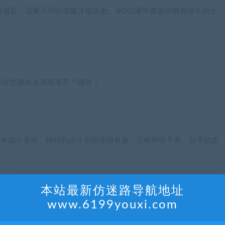
风格迥异，需要不同的策略才能击败。BOSS通常都是些拥有很长的生
者你想裸体去洞窟受苦？随你！
的简单战斗系统。独特的战斗系统强调有趣、流畅和快节奏。自带的血
本站最新仿迷路导航地址
www.6199youxi.com
足够多的挑战供游戏老鸟们尝试。完成这些挑战将会奖励新物品、