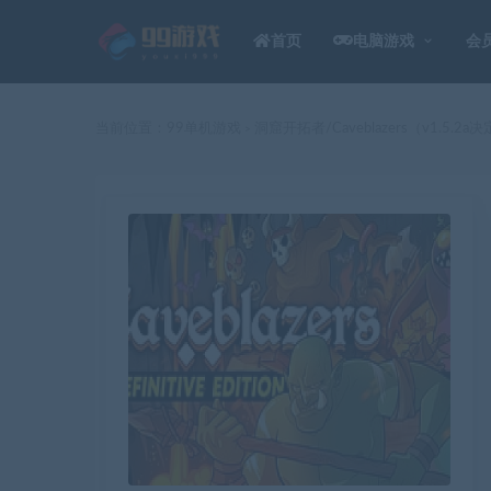
首页
电脑游戏
会
当前位置：
99单机游戏
洞窟开拓者/Caveblazers（v1.5.2a
>