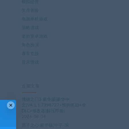
模拟经营
生存冒险
电脑单机游戏
策略游戏
老款安卓游戏
角色扮演
赛车竞技
音乐游戏
近期文章
博德之门3 豪华版|豪华中
×
文|V4.1.1.7398727+预购奖励+全
DLC+修改器|解压即撸|
2026-08-04
原子之心 豪华版|中字-国