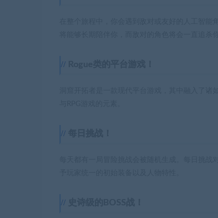
在整个旅程中，你会遇到敌对或友好的人工智能
将能够长期陪伴你，而敌对的角色将会一直追杀
Rogue类的平台游戏！
洞窟开拓者是一款现代平台游戏，其中融入了诸如
与RPG游戏的元素。
每日挑战！
每天都有一局冒险挑战会被随机生成。每日挑战
予玩家统一的初始装备以及人物特性。
史诗级的BOSS战！