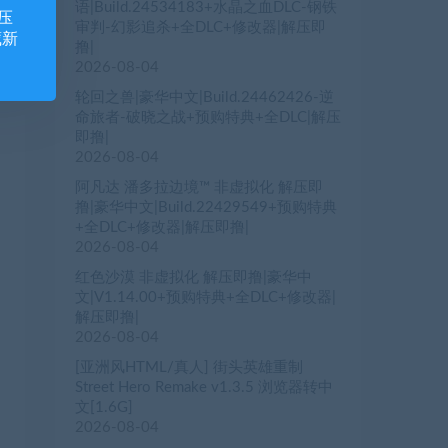
语|Build.24534183+水晶之血DLC-钢铁
压
审判-幻影追杀+全DLC+修改器|解压即
藏新
撸|
2026-08-04
轮回之兽|豪华中文|Build.24462426-逆
命旅者-破晓之战+预购特典+全DLC|解压
即撸|
2026-08-04
阿凡达 潘多拉边境™ 非虚拟化 解压即
撸|豪华中文|Build.22429549+预购特典
+全DLC+修改器|解压即撸|
2026-08-04
红色沙漠 非虚拟化 解压即撸|豪华中
文|V1.14.00+预购特典+全DLC+修改器|
解压即撸|
2026-08-04
[亚洲风HTML/真人] 街头英雄重制
Street Hero Remake v1.3.5 浏览器转中
文[1.6G]
2026-08-04