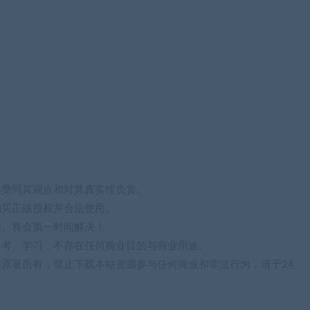
站赞同其观点和对其真实性负责。
购买正版授权并合法使用。
们。将会第一时间解决！
参考、学习，不存在任何商业目的与商业用途。
归原著所有，禁止下载本站资源参与任何商业和非法行为，请于24