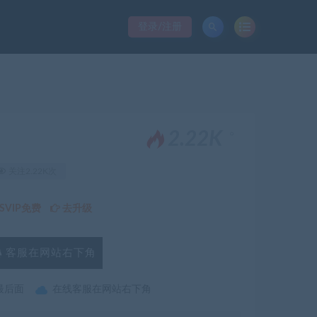
登录/注册
。
2.22K
关注2.22K次
VIP免费
去升级
客服在网站右下角
最后面
在线客服在网站右下角