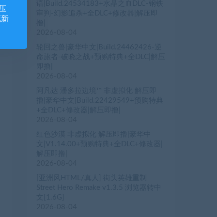
语|Build.24534183+水晶之血DLC-钢铁
压
审判-幻影追杀+全DLC+修改器|解压即
藏新
撸|
2026-08-04
轮回之兽|豪华中文|Build.24462426-逆
命旅者-破晓之战+预购特典+全DLC|解压
即撸|
2026-08-04
阿凡达 潘多拉边境™ 非虚拟化 解压即
撸|豪华中文|Build.22429549+预购特典
+全DLC+修改器|解压即撸|
2026-08-04
红色沙漠 非虚拟化 解压即撸|豪华中
文|V1.14.00+预购特典+全DLC+修改器|
解压即撸|
2026-08-04
[亚洲风HTML/真人] 街头英雄重制
Street Hero Remake v1.3.5 浏览器转中
文[1.6G]
2026-08-04