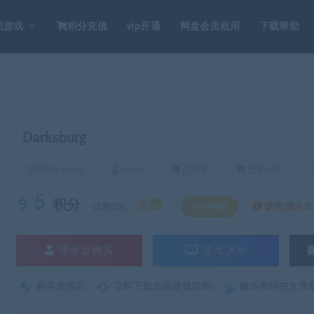
员游戏
积分充值
vip开通
网盘会员租用
下载帮助
Darksburg
2021-10-28
admin
已收录
已售14次
5
积分
免费
该资源永久S
优惠信息:
SVIP特权
登录后购买
暂无演示
购买资源后
立即下载后面是提取码
解压密码在文章