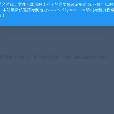
员区游戏：文件下载后解压不了的需要修改后缀名为.7Z就可以解
 本站最新仿迷路导航地址www.6199youxi.com 请到导航页收
名！
构不承担任何责任，对于任何被肢解，转变，被吃或纵火的访客不