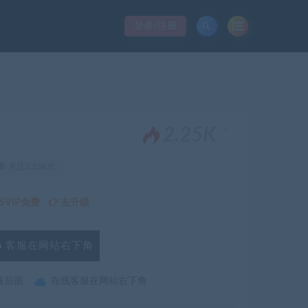
登录/注册
。
2.25K
关注2.25K次
VIP免费
去升级
客服在网站右下角
最后面
在线客服在网站右下角