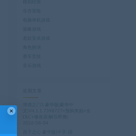
模拟经营
生存冒险
电脑单机游戏
策略游戏
老款安卓游戏
角色扮演
赛车竞技
音乐游戏
近期文章
博德之门3 豪华版|豪华中
×
文|V4.1.1.7398727+预购奖励+全
DLC+修改器|解压即撸|
2026-08-04
原子之心 豪华版|中字-国