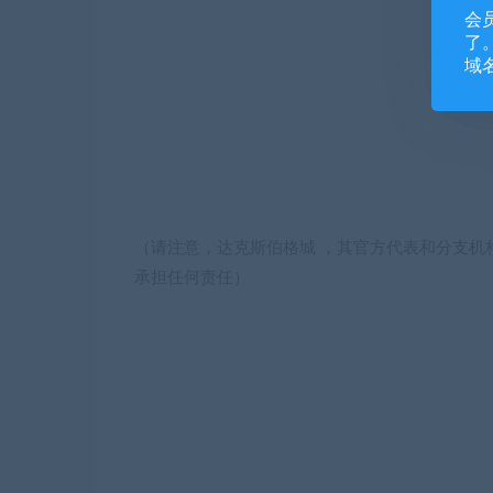
会
了。
域
（请注意，达克斯伯格城 ，其官方代表和分支机
承担任何责任）