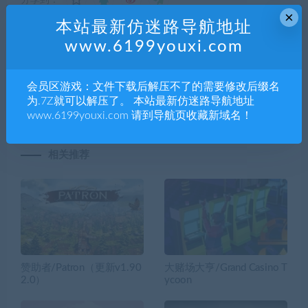
×
本站最新仿迷路导航地址
www.6199youxi.com
上一篇
下一篇
黑暗兽集/Dark Bestiary
可爱的女巫/Adorable
会员区游戏：文件下载后解压不了的需要修改后缀名
Witch（Build.6878171+DLC)
为.7Z就可以解压了。 本站最新仿迷路导航地址
www.6199youxi.com 请到导航页收藏新域名！
相关推荐
赞助者/Patron（更新v1.90
大赌场大亨/Grand Casino T
2.0）
ycoon