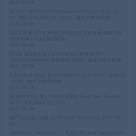
2026-08-04
原子之心 豪华版|中字-国语|Build.24534183+水晶之血
DLC-钢铁审判-幻影追杀+全DLC+修改器|解压即撸|
2026-08-04
轮回之兽|豪华中文|Build.24462426-逆命旅者-破晓之战
+预购特典+全DLC|解压即撸|
2026-08-04
阿凡达 潘多拉边境™ 非虚拟化 解压即撸|豪华中
文|Build.22429549+预购特典+全DLC+修改器|解压即撸|
2026-08-04
红色沙漠 非虚拟化 解压即撸|豪华中文|V1.14.00+预购特典
+全DLC+修改器|解压即撸|
2026-08-04
[亚洲风HTML/真人] 街头英雄重制 Street Hero Remake
v1.3.5 浏览器转中文[1.6G]
2026-08-04
[国产SLG] 母上攻略 v3.0官中[PC+安卓/6.6G]
2026-08-
04
【休闲SLG】[AI]点就完了：海量老婆收集器 Steam官方中