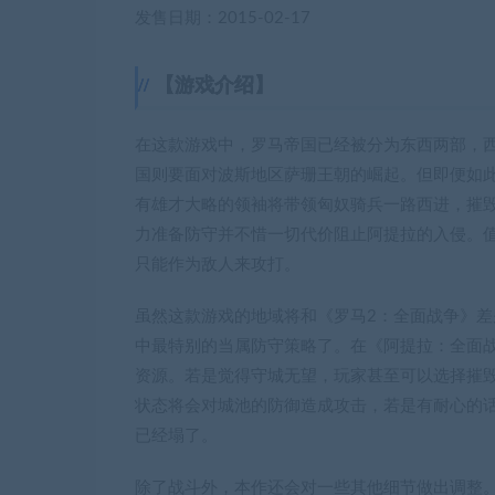
发售日期：2015-02-17
【游戏介绍】
在这款游戏中，罗马帝国已经被分为东西两部，
国则要面对波斯地区萨珊王朝的崛起。但即便如
有雄才大略的领袖将带领匈奴骑兵一路西进，摧毁
力准备防守并不惜一切代价阻止阿提拉的入侵。
只能作为敌人来攻打。
虽然这款游戏的地域将和《罗马2：全面战争》
中最特别的当属防守策略了。在《阿提拉：全面
资源。若是觉得守城无望，玩家甚至可以选择摧
状态将会对城池的防御造成攻击，若是有耐心的
已经塌了。
除了战斗外，本作还会对一些其他细节做出调整