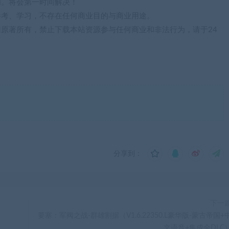
们。将会第一时间解决！
参考、学习，不存在任何商业目的与商业用途。
归原著所有，禁止下载本站资源参与任何商业和非法行为，请于24
分享到：
下一
要塞：军阀之战-群雄割据（V1.6.22350.L豪华版-蒙古帝国+
文语音+集成全DLC