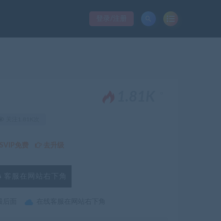
登录/注册
。
1.81K
关注1.81K次
VIP免费
去升级
客服在网站右下角
最后面
在线客服在网站右下角