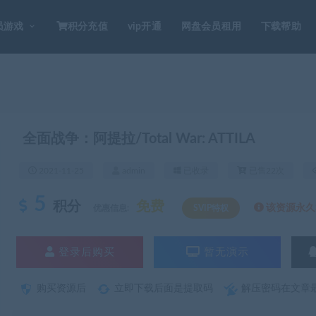
员游戏
积分充值
vip开通
网盘会员租用
下载帮助
全面战争：阿提拉/Total War: ATTILA
2021-11-25
admin
已收录
已售22次
5
积分
免费
该资源永久S
优惠信息:
SVIP特权
登录后购买
暂无演示
购买资源后
立即下载后面是提取码
解压密码在文章