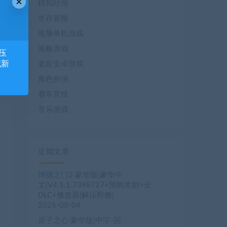
×
模拟经营
生存冒险
电脑单机游戏
策略游戏
压
藏新
老款安卓游戏
角色扮演
赛车竞技
音乐游戏
近期文章
博德之门3 豪华版|豪华中
文|V4.1.1.7398727+预购奖励+全
DLC+修改器|解压即撸|
2026-08-04
原子之心 豪华版|中字-国