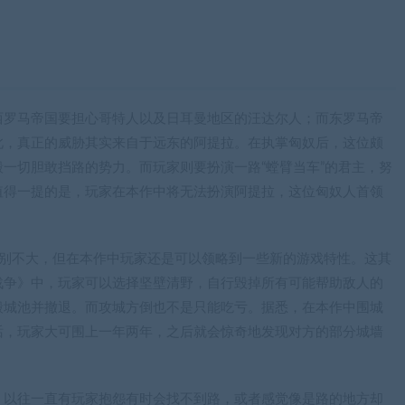
西罗马帝国要担心哥特人以及日耳曼地区的汪达尔人；而东罗马帝
此，真正的威胁其实来自于远东的阿提拉。在执掌匈奴后，这位颇
一切胆敢挡路的势力。而玩家则要扮演一路“螳臂当车”的君主，努
值得一提的是，玩家在本作中将无法扮演阿提拉，这位匈奴人首领
差别不大，但在本作中玩家还是可以领略到一些新的游戏特性。这其
战争》中，玩家可以选择坚壁清野，自行毁掉所有可能帮助敌人的
毁城池并撤退。而攻城方倒也不是只能吃亏。据悉，在本作中围城
话，玩家大可围上一年两年，之后就会惊奇地发现对方的部分城墙
。以往一直有玩家抱怨有时会找不到路，或者感觉像是路的地方却