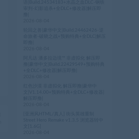
语|Build.24534183+水晶之血DLC-钢铁
审判-幻影追杀+全DLC+修改器|解压即
撸|
2026-08-04
轮回之兽|豪华中文|Build.24462426-逆
命旅者-破晓之战+预购特典+全DLC|解压
即撸|
2026-08-04
阿凡达 潘多拉边境™ 非虚拟化 解压即
撸|豪华中文|Build.22429549+预购特典
+全DLC+修改器|解压即撸|
2026-08-04
红色沙漠 非虚拟化 解压即撸|豪华中
文|V1.14.00+预购特典+全DLC+修改器|
解压即撸|
2026-08-04
[亚洲风HTML/真人] 街头英雄重制
篇
Street Hero Remake v1.3.5 浏览器转中
s
文[1.6G]
2026-08-04