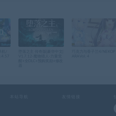
单机/
堕落之主 传奇版|豪华中文|
巧克力与香子兰4/NEKOP
4.57
V1.7.12-魔物猎人-力量觉
ARA Vol. 4
醒+全DLC+预购奖励+修改
器
本站导航
友情链接