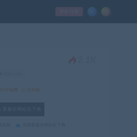
登录/注册
。
2.1K
关注2.1K次
VIP免费
去升级
客服在网站右下角
最后面
在线客服在网站右下角