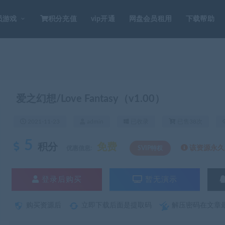
员游戏
积分充值
vip开通
网盘会员租用
下载帮助
爱之幻想/Love Fantasy（v1.00）
2021-11-23
admin
已收录
已售38次
5
积分
免费
该资源永久S
优惠信息:
SVIP特权
登录后购买
暂无演示
购买资源后
立即下载后面是提取码
解压密码在文章