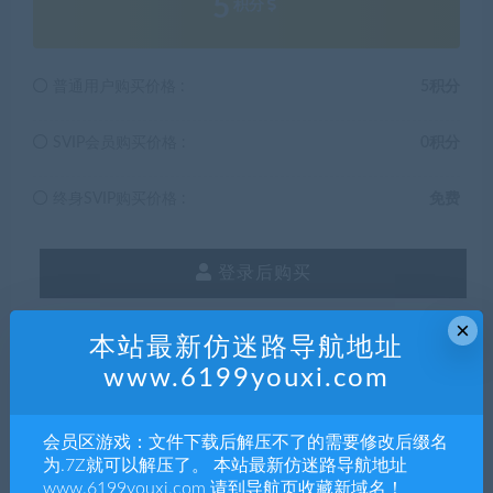
5
积分
普通用户购买价格 :
5积分
SVIP会员购买价格 :
0积分
终身SVIP购买价格 :
免费
登录后购买
×
有效期
永久
本站最新仿迷路导航地址
www.6199youxi.com
已售
18
最近更新
2021年11月23日
会员区游戏：文件下载后解压不了的需要修改后缀名
为.7Z就可以解压了。 本站最新仿迷路导航地址
www.6199youxi.com 请到导航页收藏新域名！