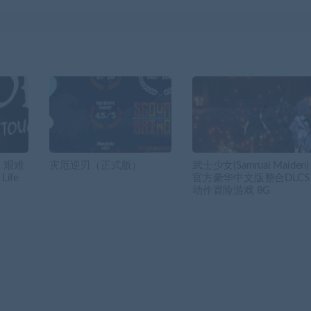
：艰难
灾厄逆刃（正式版）
武士少女(Samruai Maiden)
Life
官方豪华中文版整合DLCS
）
动作冒险游戏 8G