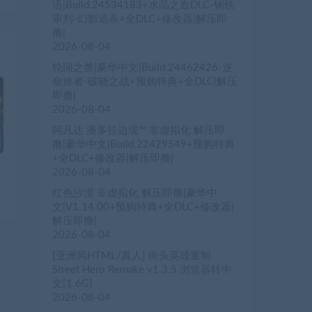
语|Build.24534183+水晶之血DLC-钢铁
审判-幻影追杀+全DLC+修改器|解压即
撸|
2026-08-04
轮回之兽|豪华中文|Build.24462426-逆
命旅者-破晓之战+预购特典+全DLC|解压
即撸|
2026-08-04
阿凡达 潘多拉边境™ 非虚拟化 解压即
撸|豪华中文|Build.22429549+预购特典
+全DLC+修改器|解压即撸|
2026-08-04
红色沙漠 非虚拟化 解压即撸|豪华中
文|V1.14.00+预购特典+全DLC+修改器|
解压即撸|
2026-08-04
[亚洲风HTML/真人] 街头英雄重制
Street Hero Remake v1.3.5 浏览器转中
文[1.6G]
2026-08-04