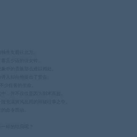
。
的独生女前往北方。
了寡言少语的侍女铃。
想象中的贵族那么难以相处。
游诗人却向他提出了警告。
不少住客的生命。
选中，并不仅仅是因为剑术高超。
一段充满腥风血雨的神秘往事之中。
主的命令而动。
不一样的结局呢？