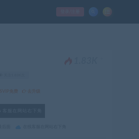
登录/注册
。
1.83K
关注1.83K次
VIP免费
去升级
客服在网站右下角
最后面
在线客服在网站右下角