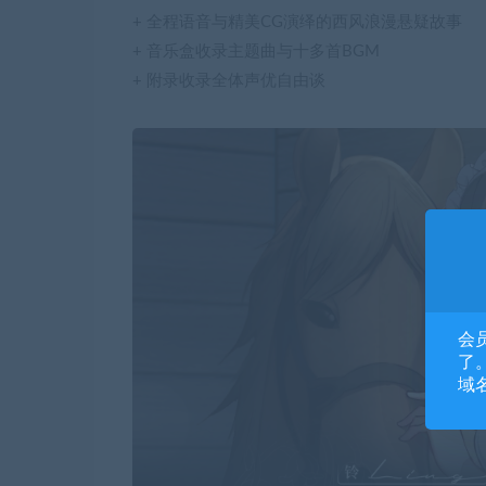
+ 全程语音与精美CG演绎的西风浪漫悬疑故事
+ 音乐盒收录主题曲与十多首BGM
+ 附录收录全体声优自由谈
会
了。
域