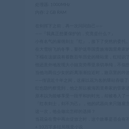
处理器: 1000MHz
内存: 2 GB RAM
在剑挥下之前，再一次问问自己——
——『我真正想要保护的，究竟是什么？』
小有名气的雇佣剑士『红』，接下了突然的委托
在大雪纷飞的冬季，要护送帝国贵族海因里希家
下榻在这据说有着数百年历史的驿站里，红结识
他还意外地发现大小姐克劳蒂亚亲切单纯，不似
当他与两位少女的距离渐渐拉近时，旅店里的吟
——传说近十年之间，这座以花为名的驿站吞噬了
红也隐约察觉到，他之所以被海因里希家的管家
原本以为能够享受一段平和的时光，却被卷入了
『红衣剑士，剑不为己』，他的武器向来只随雇
这一次，他会做出怎样的选择？
当花朵在雪中再次绽放之时，这个故事是否会有
+ 10万字多结局视觉小说