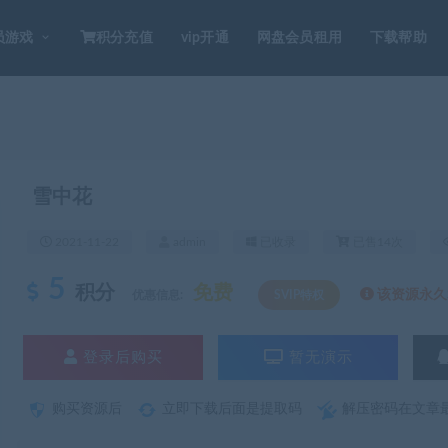
员游戏
积分充值
vip开通
网盘会员租用
下载帮助
雪中花
2021-11-22
admin
已收录
已售14次
5
积分
免费
该资源永久S
优惠信息:
SVIP特权
登录后购买
暂无演示
购买资源后
立即下载后面是提取码
解压密码在文章