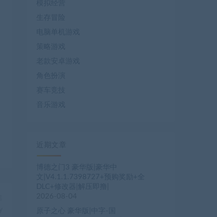
模拟经营
生存冒险
电脑单机游戏
策略游戏
老款安卓游戏
角色扮演
赛车竞技
音乐游戏
近期文章
博德之门3 豪华版|豪华中
文|V4.1.1.7398727+预购奖励+全
DLC+修改器|解压即撸|
2026-08-04
篇
y
原子之心 豪华版|中字-国