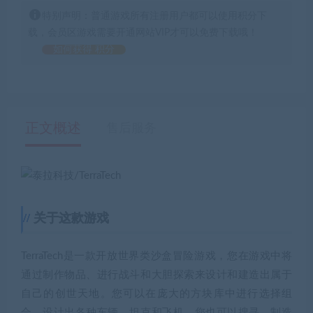
特别声明：普通游戏所有注册用户都可以使用积分下
载，会员区游戏需要开通网站VIP才可以免费下载哦！
如何获得 积分
正文概述
售后服务
关于这款游戏
TerraTech是一款开放世界类沙盒冒险游戏，您在游戏中将
通过制作物品、进行战斗和大胆探索来设计和建造出属于
自己的创世天地。您可以在庞大的方块库中进行选择组
合，设计出各种车辆、坦克和飞机。您也可以搜寻、制造