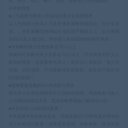
色、情节、地点、事件、历史、国家领土等纯属虚构。
本作的特色
■人气画师大枪苇人所描绘的美少女英雄世界
以人气画师大枪苇人为首带领各画师所描绘的「美少女英
雄」，色彩斑斓而栩栩如生地呈现于画面之上，以大量精
美的CG及人物立绘，带你进入英雄战姬独特的世界观！
■可攻略的美少女角色多达70人以上
游戏内可攻略的美少女多达70人以上，不但有系列中为人
熟知的角色，也有新角色加入！提升自己喜欢的「美少女
英雄」的好感度，不但能解放新的技能，甚至有可能开启
特别的剧情♡
■策略要素满载的SLG风格战斗系统
每位美少女英雄都拥有自己独特的技能，考虑角色与敌人
之间属性的相克关系，思考策略带领她们赢得战斗吧！
■丰富的深入钻研游玩要素！
本作充满丰富的角色育成、可锻造超过150种装备的等等的
深入钻研游玩要素！如果喜欢育成、收集角色，逐渐培育