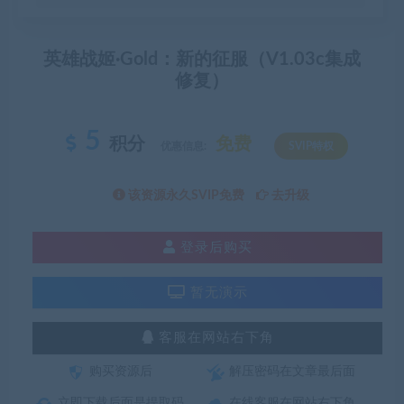
英雄战姬·Gold：新的征服（V1.03c集成
修复）
5
积分
免费
优惠信息:
SVIP特权
该资源永久SVIP免费
去升级
登录后购买
暂无演示
客服在网站右下角
购买资源后
解压密码在文章最后面
立即下载后面是提取码
在线客服在网站右下角