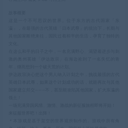
故事概要
这是一个不可思议的世界。位于东方的古代国家「东
瀛」，在最强的古代英雄「日本武尊」的统治下，长期与
其他国家断绝来往，国民过着和平的生活，孕育了独特的
文化。
在这么和平的日子之中，一名充满野心、渴望着进步与刺
激的奥州英雄「伊达政宗」在海边捡到了一名失忆的青
年，继而想到一个破天荒的计划。
伊达政宗决心把这个男人纳入计划之中，挑战最强的古代
英雄日本武尊，如果这个计划成功的话，就能再次与其他
国家建立邦交———不，甚至能攻陷其他国家，扩大东瀛的
领土！
一场充满异国风情、激情、激战的新征服旅程即将开始！
来征服世界吧！出阵！
＊本游戏是基于架空的世界观所制作的。游戏中所有角