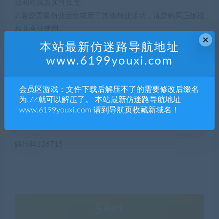
点和对其真实性负责。
2.若您需要商业运营或用于其他商业活动，请您购买正版授
权并合法使用。
×
3.如果本站有侵犯、不妥之处的资源，请联系我们。将会第
本站最新仿迷路导航地址
一时间解决！
www.6199youxi.com
4.本站部分内容均由互联网收集整理，仅供大家参考、学
习，不存在任何商业目的与商业用途。
会员区游戏：文件下载后解压不了的需要修改后缀名
5.本站提供的所有资源仅供参考学习使用，版权归原著所
为.7Z就可以解压了。 本站最新仿迷路导航地址
有，禁止下载本站资源参与任何商业和非法行为，请于24
www.6199youxi.com 请到导航页收藏新域名！
小时之内删除!
解压码136715
5
积分