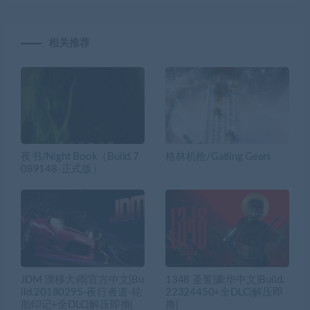
相关推荐
夜书/Night Book（Build.7
格林机枪/Gatling Gears
089148-正式版）
JDM 漂移大师|官方中文|Bu
1348 圣誓|豪华中文|Build.
ild.20180295-夜行者道-轮
22324450+全DLC|解压即
胎印记+全DLC|解压即撸|
撸|