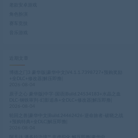
老款安卓游戏
角色扮演
赛车竞技
音乐游戏
近期文章
博德之门3 豪华版|豪华中文|V4.1.1.7398727+预购奖励
+全DLC+修改器|解压即撸|
2026-08-04
原子之心 豪华版|中字-国语|Build.24534183+水晶之血
DLC-钢铁审判-幻影追杀+全DLC+修改器|解压即撸|
2026-08-04
轮回之兽|豪华中文|Build.24462426-逆命旅者-破晓之战
+预购特典+全DLC|解压即撸|
2026-08-04
阿凡达 潘多拉边境™ 非虚拟化 解压即撸|豪华中