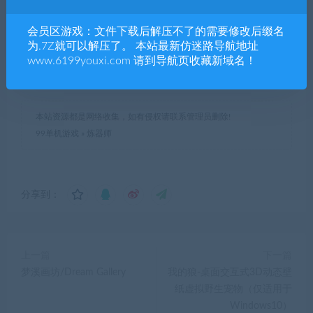
已售
18
会员区游戏：文件下载后解压不了的需要修改后缀名
为.7Z就可以解压了。 本站最新仿迷路导航地址
最近更新
2021年11月22日
www.6199youxi.com 请到导航页收藏新域名！
本站资源都是网络收集，如有侵权请联系管理员删除!
99单机游戏
»
炼器师
分享到：
上一篇
下一篇
梦溪画坊/Dream Gallery
我的狼-桌面交互式3D动态壁
纸虚拟野生宠物（仅适用于
Windows10）