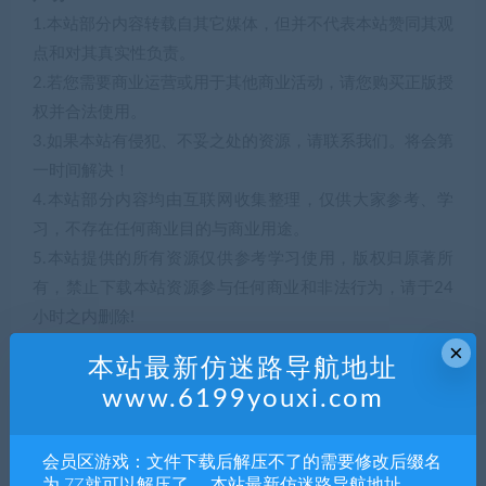
1.本站部分内容转载自其它媒体，但并不代表本站赞同其观
点和对其真实性负责。
2.若您需要商业运营或用于其他商业活动，请您购买正版授
权并合法使用。
3.如果本站有侵犯、不妥之处的资源，请联系我们。将会第
一时间解决！
4.本站部分内容均由互联网收集整理，仅供大家参考、学
习，不存在任何商业目的与商业用途。
5.本站提供的所有资源仅供参考学习使用，版权归原著所
有，禁止下载本站资源参与任何商业和非法行为，请于24
小时之内删除!
×
本站最新仿迷路导航地址
解压码941852
www.6199youxi.com
5
积分
会员区游戏：文件下载后解压不了的需要修改后缀名
为.7Z就可以解压了。 本站最新仿迷路导航地址