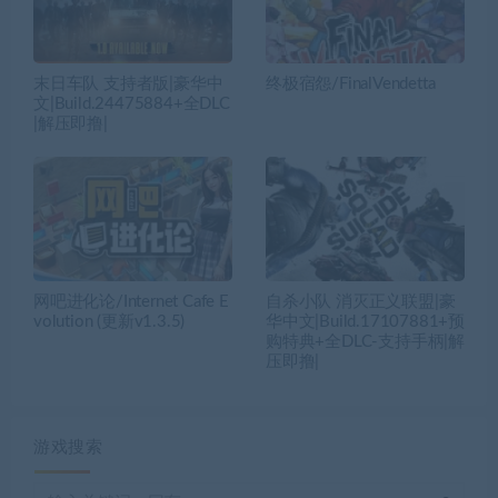
末日车队 支持者版|豪华中
终极宿怨/FinalVendetta
文|Build.24475884+全DLC
|解压即撸|
网吧进化论/Internet Cafe E
自杀小队 消灭正义联盟|豪
volution (更新v1.3.5)
华中文|Build.17107881+预
购特典+全DLC-支持手柄|解
压即撸|
游戏搜索