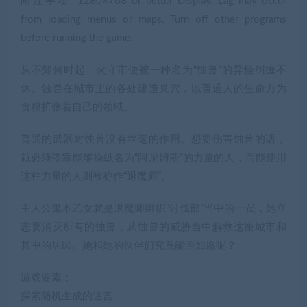
附注事项: 1280×768 or better Display. Lag may occur
from loading menus or maps. Turn off other programs
before running the game.
从不知何时起，火守市便被一种名为“蚀兽”的异怪纠缠不
休。蚀兽在城市里的各处建造巢穴，以普通人的生命力为
食粮扩张着自己的领域。
普通的武器对蚀兽没有丝毫的作用。想要伤害蚀兽的话，
就必须依靠能够操纵名为“阿尼姆斯”的力量的人，而能使用
这种力量的人则被称作“退魔师”。
主人公鬼本乙女就是退魔师组织“讨伐部”当中的一员，她立
志要消灭所有的蚀兽，从蚀兽的威胁当中解救这座城市和
其中的居民。她和她的伙伴们究竟能否如愿呢？
游戏要素：
探索随机生成的迷宫