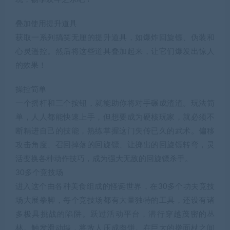
叠加使用提升道具
获取一系列搞笑无厘的提升道具，如爆炸回旋镖、伪装和
心灵遥控。然后将这些道具叠加起来，让它们爆发出惊人
的效果！
操控简单
一个摇杆和三个按钮，就能助你将对手碾成渣渣。玩法简
单，人人都能快速上手，但想要成为硬核玩家，就必须不
断精进自己的技能，熟练掌握这门失传已久的武术。偏移
攻击角度、召回掉落的回旋镖、让掷出的回旋镖转弯，灵
活变换各种动作技巧，成为强大无敌的回旋镖杀手。
30多个竞技场
进入这个由各种美食组成的怪诞世界，在30多个功夫竞技
场大展拳脚，每个竞技场都有大量独特的工具，还设有诸
多极具挑战的陷阱。跃过活动平台，潜行穿越茂密的丛
林。触发滑动墙，将敌人压成肉饼。在巨大的擀面杖之间