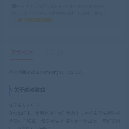
特别声明：普通游戏所有注册用户都可以使用积分下
载，会员区游戏需要开通网站VIP才可以免费下载哦！
如何获得 积分
正文概述
售后服务
关于这款游戏
爽玩多人大乱斗
在快如闪电、呆萌有趣的物理对战中，将好友变成美味烧
烤或可口糕点。最多可供 6 名玩家一起游玩。与好友同
玩，畅享欢斗之乐吧！