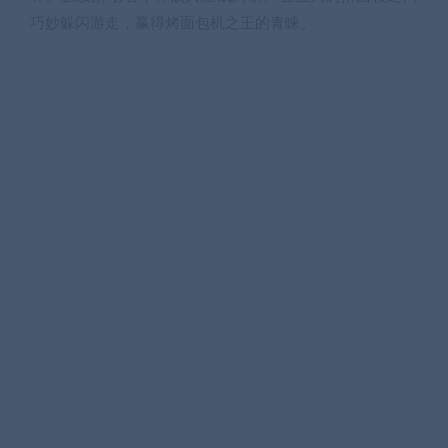
巧妙躲闪游走，赢得烤面包机之王的青睐。