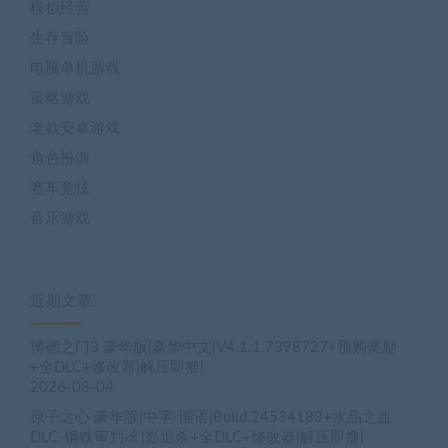
模拟经营
生存冒险
电脑单机游戏
策略游戏
老款安卓游戏
角色扮演
赛车竞技
音乐游戏
近期文章
博德之门3 豪华版|豪华中文|V4.1.1.7398727+预购奖励
+全DLC+修改器|解压即撸|
2026-08-04
原子之心 豪华版|中字-国语|Build.24534183+水晶之血
DLC-钢铁审判-幻影追杀+全DLC+修改器|解压即撸|