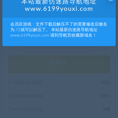
4.本站部分内容均由互联网收集整理，仅供大家参考、学
本站最新仿迷路导航地址
习，不存在任何商业目的与商业用途。
www.6199youxi.com
5.本站提供的所有资源仅供参考学习使用，版权归原著所
有，禁止下载本站资源参与任何商业和非法行为，请于24
会员区游戏：文件下载后解压不了的需要修改后缀名
小时之内删除!
为.7Z就可以解压了。 本站最新仿迷路导航地址
www.6199youxi.com 请到导航页收藏新域名！
解压码281362
5
积分
普通用户购买价格 :
5积分
SVIP会员购买价格 :
0积分
终身SVIP购买价格 :
免费