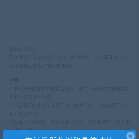
随心改变规则
只使用自己喜欢的提升道具、关闭护盾、向友军开火……你
可根据自己的喜好随心改变规则！
声明：
1.本站部分内容转载自其它媒体，但并不代表本站赞同其观
点和对其真实性负责。
2.若您需要商业运营或用于其他商业活动，请您购买正版授
权并合法使用。
3.如果本站有侵犯、不妥之处的资源，请联系我们。将会第
一时间解决！
×