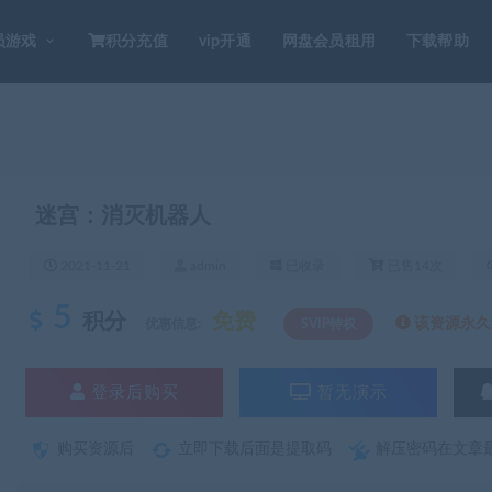
员游戏
积分充值
vip开通
网盘会员租用
下载帮助
迷宫：消灭机器人
2021-11-21
admin
已收录
已售14次
5
积分
免费
该资源永久S
优惠信息:
SVIP特权
登录后购买
暂无演示
购买资源后
立即下载后面是提取码
解压密码在文章