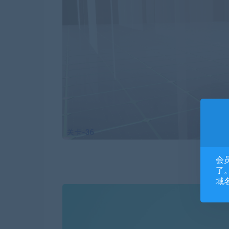
会
了。
域