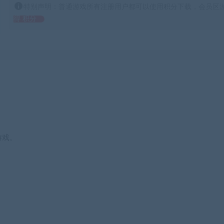
特别声明：普通游戏所有注册用户都可以使用积分下载，会员区游
得 积分
游戏。