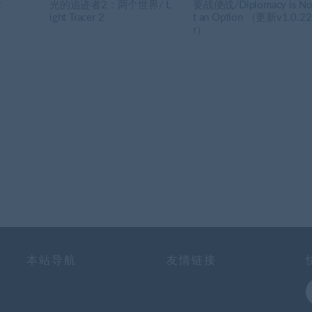
t
光的追迹者2：两个世界/ L
要战便战/Diplomacy is N
ight Tracer 2
t an Option （更新v1.0.22
r）
本站导航
友情链接