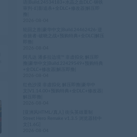
语|Build.24534183+水晶之血DLC-钢铁
审判-幻影追杀+全DLC+修改器|解压即
撸|
2026-08-04
轮回之兽|豪华中文|Build.24462426-逆
命旅者-破晓之战+预购特典+全DLC|解压
即撸|
2026-08-04
篇
阿凡达 潘多拉边境™ 非虚拟化 解压即
s
撸|豪华中文|Build.22429549+预购特典
+全DLC+修改器|解压即撸|
2026-08-04
红色沙漠 非虚拟化 解压即撸|豪华中
文|V1.14.00+预购特典+全DLC+修改器|
解压即撸|
2026-08-04
[亚洲风HTML/真人] 街头英雄重制
Street Hero Remake v1.3.5 浏览器转中
文[1.6G]
2026-08-04