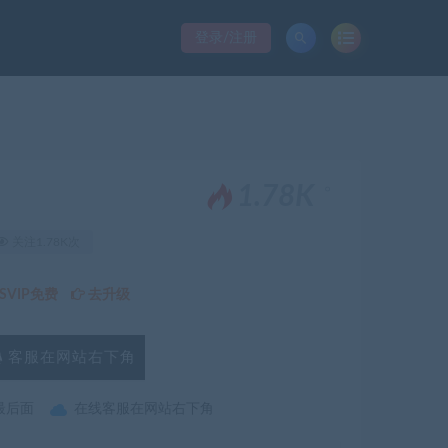
登录/注册
。
1.78K
关注1.78K次
VIP免费
去升级
客服在网站右下角
最后面
在线客服在网站右下角