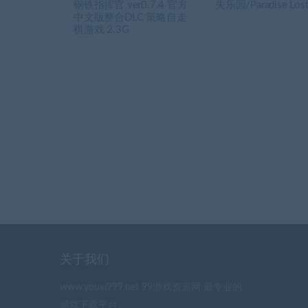
钢铁指挥官 ver0.7.4 官方
失乐园/Paradise Los
中文版整合DLC 策略自走
棋游戏 2.3G
关于我们
www.youxi999.net 99游戏资源网 最专业的
游戏下载平台。