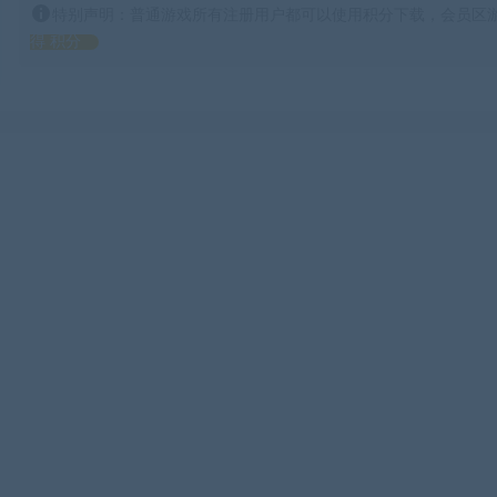
特别声明：普通游戏所有注册用户都可以使用积分下载，会员区游
得 积分