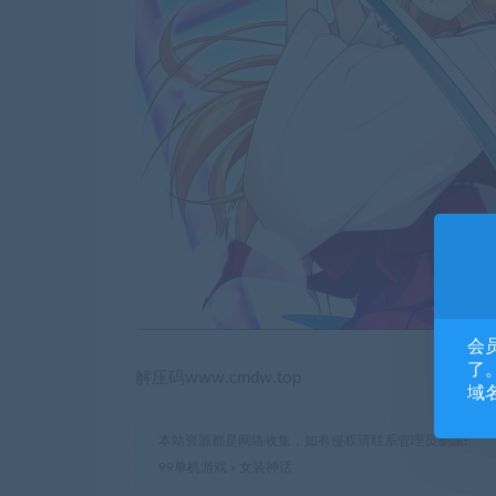
会
了。
解压码www.cmdw.top
域
本站资源都是网络收集，如有侵权请联系管理员删除!
99单机游戏
»
女装神话