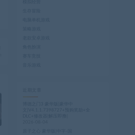
模拟经营
生存冒险
电脑单机游戏
策略游戏
老款安卓游戏
角色扮演
篇
e
赛车竞技
音乐游戏
近期文章
博德之门3 豪华版|豪华中
文|V4.1.1.7398727+预购奖励+全
DLC+修改器|解压即撸|
2026-08-04
原子之心 豪华版|中字-国