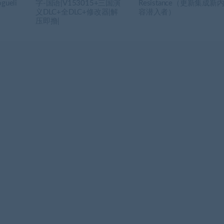
gueli
字-国语|V153015+三国演
Resistance（更新集成新
义DLC+全DLC+修改器|解
容潜入者）
压即撸|