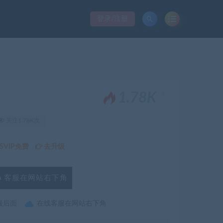
登录/注册
。
1.78K
关注1.78K次
VIP免费
去升级
客服在网站右下角
最后面
在线客服在网站右下角