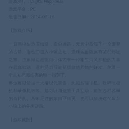
游戏发行：Digital Happiness
游戏平台：PC
发售日期：2014-05-16
【游戏介绍】
一群高中生放假出游，途中迷路，无意中发现了一个废弃
的古镇。当他们进入小镇之后，发现这里隐藏有某种邪恶
之物。主角琳达感觉自己体内有一种陌生而又神秘的力量
在蠢蠢欲动。这种灵力可能是拯救她和她的好友、免遭一
个未知恶魔伤害的唯一指望了。
琳达可以使用一大堆现代装备，比如智能手机、数码照相
机和录像机等等。她可以与这些工具互动，抓拍各种各样
的奇特的、从未见过的东南亚幽灵，也可以解决这个废弃
小镇上的各类谜题。
【游戏截图】