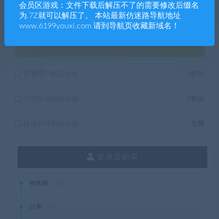
会员区游戏：文件下载后解压不了的需要修改后缀名
为.7Z就可以解压了。 本站最新仿迷路导航地址
www.6199youxi.com 请到导航页收藏新域名！
5
积分
普通用户购买价格 :
5积分
SVIP会员购买价格 :
0积分
终身SVIP购买价格 :
免费
登录后购买
有效期
永久
已售
21