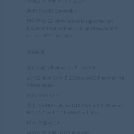
存储空间: 需要 5 GB 可用空间
声卡: DirectX Compatible
附注事项: 32-bit Windows is supported but
known to have problem running DreadOut if it
has less RAM available
推荐配置:
操作系统: Windows 7 / 8 – 64 bits
处理器: Intel Core i5-2300 or AMD Phenom II X4
940 or better
内存: 8 GB RAM
显卡: NVIDIA GeForce GTX 550 or AMD Radeon
HD 7750 with 1 GB VRAM or better
DirectX 版本: 11
存储空间: 需要 10 GB 可用空间