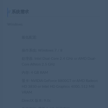
系统需求
Windows
最低配置:
操作系统: Windows 7 / 8
处理器: Intel Dual-Core 2.4 GHz or AMD Dual-
Core Athlon 2.5 GHz
内存: 4 GB RAM
显卡: NVIDIA GeForce 8800GT or AMD Radeon
HD 3830 or Intel HD Graphics 4000, 512 MB
VRAM
DirectX 版本: 9.0c