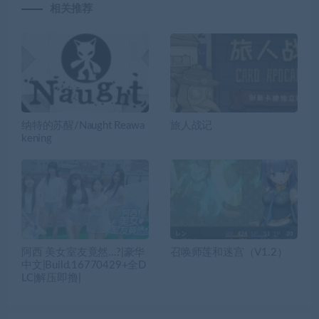
相关推荐
纳特的苏醒/Naught Reawa
旅人战记
kening
阿西 美女室友竟然…?|豪华
召唤师莲和迷宫（V1.2）
中文|Build.16770429+全D
LC|解压即撸|