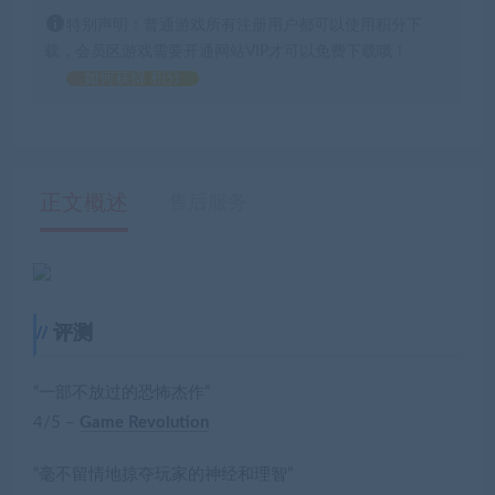
特别声明：普通游戏所有注册用户都可以使用积分下
载，会员区游戏需要开通网站VIP才可以免费下载哦！
如何获得 积分
正文概述
售后服务
评测
“一部不放过的恐怖杰作”
4/5 –
Game Revolution
“毫不留情地掠夺玩家的神经和理智”