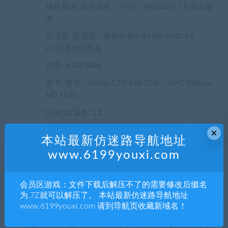
操作系统: 操作系统：64位，Windows 7及更高版
本
处理器: 处理器：英特尔®i5-4590/ AMD FX
8350等效或更高
内存: 8 GB RAM
显卡: 显卡：Nvidia GTX 660 2GB / AMD Radeon
HD 7870
DirectX 版本: 11
存储空间: 需要 6200 MB 可用空间
×
本站最新仿迷路导航地址
附注事项: 附加说明：使用最低系统要求作为最低
www.6199youxi.com
设置，可以使Inflcition在一个可接受的帧率运行。
声明：
会员区游戏：文件下载后解压不了的需要修改后缀名
为.7Z就可以解压了。 本站最新仿迷路导航地址
1.本站部分内容转载自其它媒体，但并不代表本站赞同其观
www.6199youxi.com 请到导航页收藏新域名！
点和对其真实性负责。
2.若您需要商业运营或用于其他商业活动，请您购买正版授