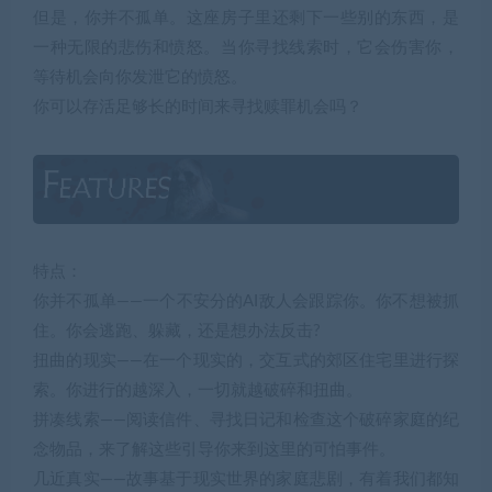
但是，你并不孤单。这座房子里还剩下一些别的东西，是
一种无限的悲伤和愤怒。当你寻找线索时，它会伤害你，
等待机会向你发泄它的愤怒。
你可以存活足够长的时间来寻找赎罪机会吗？
特点：
你并不孤单——一个不安分的AI敌人会跟踪你。你不想被抓
住。你会逃跑、躲藏，还是想办法反击?
扭曲的现实——在一个现实的，交互式的郊区住宅里进行探
索。你进行的越深入，一切就越破碎和扭曲。
拼凑线索——阅读信件、寻找日记和检查这个破碎家庭的纪
念物品，来了解这些引导你来到这里的可怕事件。
几近真实——故事基于现实世界的家庭悲剧，有着我们都知