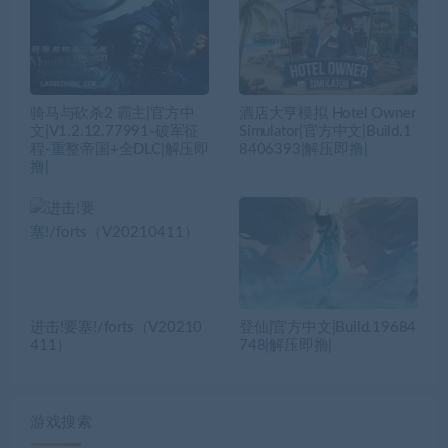
骑马与砍杀2 霸主|官方中
酒店大亨模拟 Hotel Owner
文|V1.2.12.77991-破军征
Simulator|官方中文|Build.1
程-重整帝国+全DLC|解压即
8406393|解压即撸|
撸|
进击!要塞!/forts（V20210
登仙|官方中文|Build.19684
411）
748|解压即撸|
游戏搜索