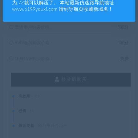
为.7Z就可以解压了。 本站最新仿迷路导航地址
5
积分
www.6199youxi.com 请到导航页收藏新域名！
普通用户购买价格 :
5积分
SVIP会员购买价格 :
0积分
终身SVIP购买价格 :
免费
登录后购买
有效期
永久
已售
19
最近更新
2021年11月19日