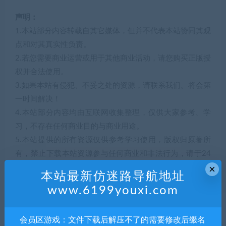
声明：
1.本站部分内容转载自其它媒体，但并不代表本站赞同其观
点和对其真实性负责。
2.若您需要商业运营或用于其他商业活动，请您购买正版授
权并合法使用。
3.如果本站有侵犯、不妥之处的资源，请联系我们。将会第
一时间解决！
4.本站部分内容均由互联网收集整理，仅供大家参考、学
习，不存在任何商业目的与商业用途。
5.本站提供的所有资源仅供参考学习使用，版权归原著所
有，禁止下载本站资源参与任何商业和非法行为，请于24
×
小时之内删除!
本站最新仿迷路导航地址
www.6199youxi.com
解压码272617
会员区游戏：文件下载后解压不了的需要修改后缀名