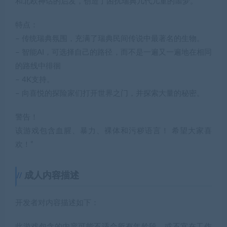
和北欧神话的启发，创造了困扰瑞典几代儿童的噩梦。
特点：
– 传统瑞典氛围，充满了瑞典民间传说中最著名的生物。
– 智能AI，可选择自己的路径，而不是一遍又一遍地在相同
的路线中徘徊
– 4K支持。
– 向喜悦的探险家们打开世界之门，并探索大量的秘密。
警告！
该游戏包含血腥、暴力、裸体和污秽语言！ 希望大家喜
欢！”
成人内容描述
开发者对内容描述如下：
此游戏包含的内容可能不适合所有年龄段，或不宜在工作