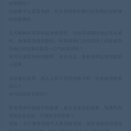
的黑暗吗？
旧故事不仅是真实的，而且在阴影中爬行的东西比你想像
的还要糟糕。
北方树林的耳语听起来很理智。当你手指颤抖地点亮火柴
时，身体因恐惧而颤抖。你觉得他们在找你吗？你能感觉
到他们对结束你最后一口气的渴望吗？
你可以感觉到他的眼睛，坐在水边，看着他弹起地狱般的
小提琴。
当你越过边界，踏入入那个无情的地方时，你会如何拯救
自己？
你可以幸存下来吗？
所有用来吓唬孩子的故事，其实是真实的故事。瑞典民间
传说是真实的，它现在冲你而来！
无情 – 北方赞美诗首个人类恐怖游戏，深受瑞典民间传说