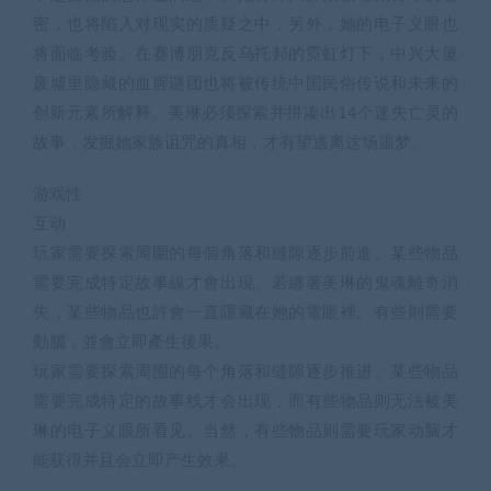
密，也将陷入对现实的质疑之中，另外，她的电子义眼也
将面临考验。在赛博朋克反乌托邦的霓虹灯下，中兴大厦
废墟里隐藏的血腥谜团也将被传统中国民俗传说和未来的
创新元素所解释。美琳必须探索并拼凑出14个迷失亡灵的
故事，发掘她家族诅咒的真相，才有望逃离这场噩梦。
游戏性
互动
玩家需要探索周圍的每個角落和縫隙逐步前進。某些物品
需要完成特定故事線才會出現。若纏著美琳的鬼魂離奇消
失，某些物品也許會一直隱藏在她的電眼裡。有些則需要
動腦，並會立即產生後果。
玩家需要探索周围的每个角落和缝隙逐步推进。某些物品
需要完成特定的故事线才会出现，而有些物品则无法被美
琳的电子义眼所看见。当然，有些物品则需要玩家动脑才
能获得并且会立即产生效果。