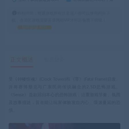
特别声明：普通游戏所有注册用户都可以使用积分下
载，会员区游戏需要开通网站VIP才可以免费下载哦！
如何获得 积分
正文概述
售后服务
受《钟楼惊魂》(Clock Tower)和《零》(Fatal Frame)启发、
并将赛博朋克与广东民间传说融合的2.5D恐怖游戏。
《Sense》是款回归本心的恐怖游戏，注重游戏节奏、氛围
及故事描述，旨在能让玩家体验发自内心、缓速蔓延的恐
惧。