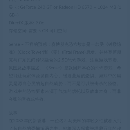
显卡: GeForce 240 GT or Radeon HD 6570 – 1024 MB (1
GB+)
DirectX 版本: 9.0c
存储空间: 需要 5 GB 可用空间
Sense – 不祥的预感：赛博朋克恐怖故事是一款受《钟楼惊
魂》(Clock Tower)和《零》(Fatal Frame)启发、并将赛博朋
克与广东民间传说融合的2.5D恐怖游戏。注重游戏节奏、
氛围及故事描述。《Sense》是款回归本心的恐怖游戏，希
望能让玩家体验发自内心、缓速蔓延的恐惧。游戏中的幽
灵是源自心灵的超自然威胁，而不是可以被击杀的怪物。
游戏中的恐怖要素来源于气氛的烘托以及故事本身，而非
夸张的音效或特效。
故事
在2083年的新香港，一位名叫马美琳的年轻女性被卷入到
了超自然的恐怖漩涡之中。她将深入探索被埋藏百年的秘