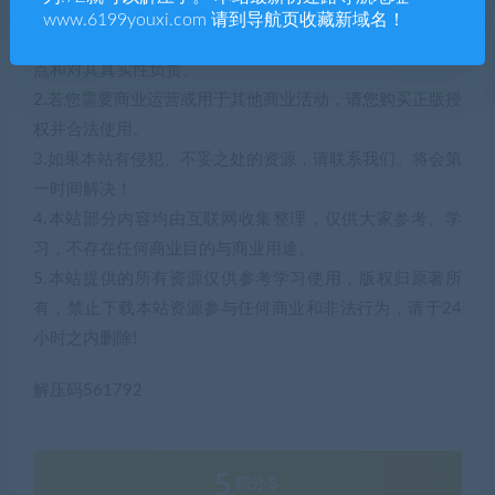
声明：
www.6199youxi.com 请到导航页收藏新域名！
1.本站部分内容转载自其它媒体，但并不代表本站赞同其观
点和对其真实性负责。
2.若您需要商业运营或用于其他商业活动，请您购买正版授
权并合法使用。
3.如果本站有侵犯、不妥之处的资源，请联系我们。将会第
一时间解决！
4.本站部分内容均由互联网收集整理，仅供大家参考、学
习，不存在任何商业目的与商业用途。
5.本站提供的所有资源仅供参考学习使用，版权归原著所
有，禁止下载本站资源参与任何商业和非法行为，请于24
小时之内删除!
解压码561792
5
积分