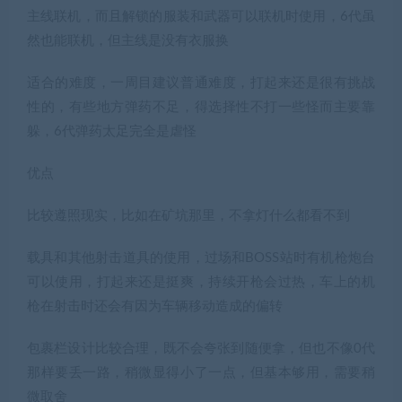
主线联机，而且解锁的服装和武器可以联机时使用，6代虽
然也能联机，但主线是没有衣服换
适合的难度，一周目建议普通难度，打起来还是很有挑战
性的，有些地方弹药不足，得选择性不打一些怪而主要靠
躲，6代弹药太足完全是虐怪
优点
比较遵照现实，比如在矿坑那里，不拿灯什么都看不到
载具和其他射击道具的使用，过场和BOSS站时有机枪炮台
可以使用，打起来还是挺爽，持续开枪会过热，车上的机
枪在射击时还会有因为车辆移动造成的偏转
包裹栏设计比较合理，既不会夸张到随便拿，但也不像0代
那样要丢一路，稍微显得小了一点，但基本够用，需要稍
微取舍