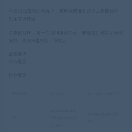
不是用狙击枪的情况下，有时候瞄准头都不见得能秒杀，
判定有点奇怪
坑爹的QTE，第一次遇到很容易死，即使是打过以后再重
复打，失误率也很高，很坑人
配置要求
最低配置
推荐配置
操作系统
Windows 7
Windows 7+ 64bit
Core 2 Duo 2.4
4核Intel或AMD的
CPU
GHz或Althon X2
CPU
2.7 GHz