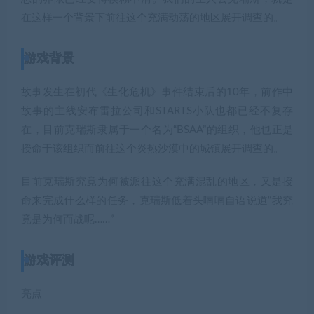
在这样一个背景下前往这个充满动荡的地区展开调查的。
游戏背景
故事发生在初代《生化危机》事件结束后的10年，前作中
故事的主线安布雷拉公司和STARTS小队也都已经不复存
在，目前克瑞斯隶属于一个名为“BSAA”的组织，他也正是
授命于该组织而前往这个炎热沙漠中的城镇展开调查的。
目前克瑞斯究竟为何被派往这个充满混乱的地区，又是授
命来完成什么样的任务，克瑞斯低着头喃喃自语说道“我究
竟是为何而战呢……”
游戏评测
亮点