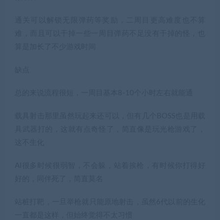
通关可以解锁无限弹药等奖励，二周目更高难度也不算
难，而且可以干掉一些一周目弹药不足没有干掉的怪，也
算是加长了不少游戏时间
缺点
总的来说流程很短，一周目基本8-10个小时左右就能通
载具射击那里虽然玩起来还可以，但有几个BOSS也是用载
具武器打的，这就有点奇怪了，简直像是玩光枪游戏了，
这不生化
AI很多时候很弱智，不会躲，站着挨枪，有时候你打得好
好的，同伴死了，简直莫名
站桩打靶，一旦举枪就只能原地射击，虽然6代以前的生化
一直都是这样，但始终觉得不太习惯