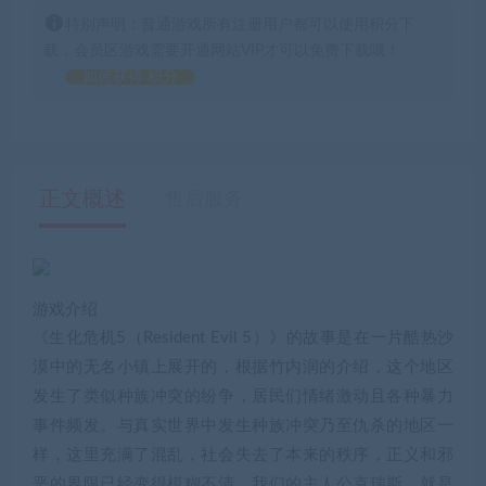
特别声明：普通游戏所有注册用户都可以使用积分下
载，会员区游戏需要开通网站VIP才可以免费下载哦！
如何获得 积分
正文概述
售后服务
游戏介绍
《生化危机5（Resident Evil 5）》的故事是在一片酷热沙
漠中的无名小镇上展开的，根据竹内润的介绍，这个地区
发生了类似种族冲突的纷争，居民们情绪激动且各种暴力
事件频发。与真实世界中发生种族冲突乃至仇杀的地区一
样，这里充满了混乱，社会失去了本来的秩序，正义和邪
恶的界限已经变得模糊不清。我们的主人公克瑞斯，就是