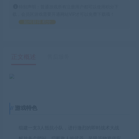
特别声明：普通游戏所有注册用户都可以使用积分下
载，会员区游戏需要开通网站VIP才可以免费下载哦！
如何获得 积分
正文概述
售后服务
游戏特色
组建一支3人抵抗小队，进行激烈的即时战术大战
解放各个哨站，切断敌人的武器、装甲等物资供应