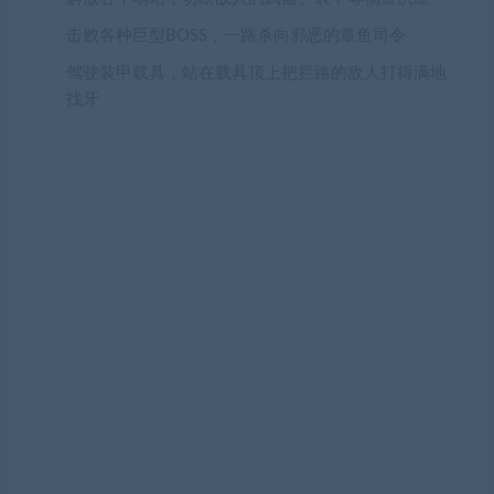
击败各种巨型BOSS，一路杀向邪恶的章鱼司令
驾驶装甲载具，站在载具顶上把拦路的敌人打得满地
找牙