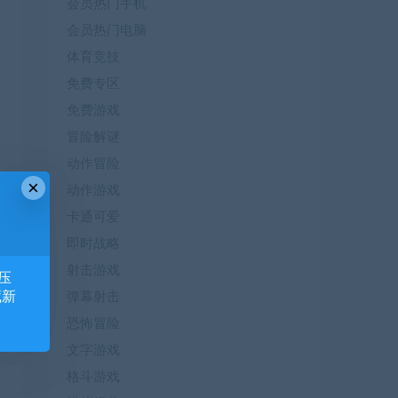
会员热门手机
会员热门电脑
体育竞技
免费专区
免费游戏
冒险解谜
动作冒险
×
动作游戏
卡通可爱
即时战略
篇
射击游戏
压
）
藏新
弹幕射击
恐怖冒险
文字游戏
格斗游戏