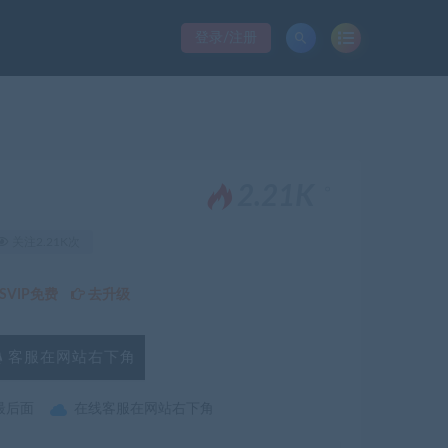
登录/注册
。
2.21K
关注2.21K次
VIP免费
去升级
客服在网站右下角
最后面
在线客服在网站右下角