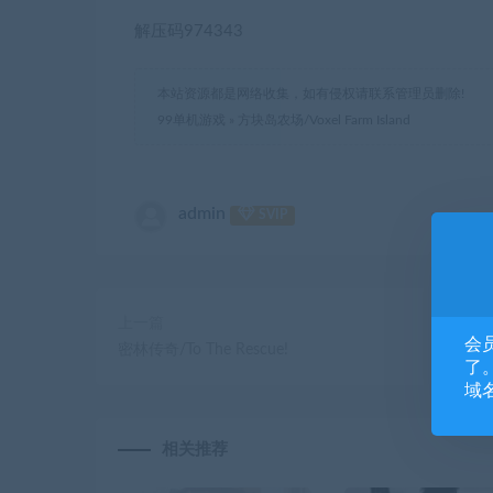
解压码974343
本站资源都是网络收集，如有侵权请联系管理员删除!
99单机游戏
»
方块岛农场/Voxel Farm Island
admin
SVIP
上一篇
会
密林传奇/To The Rescue!
了。
域
相关推荐