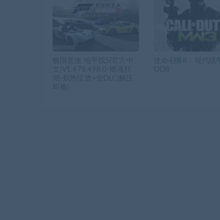
极限竞速 地平线5|官方中
使命召唤8：现代战争
文|V1.678.498.0-燃魂狂
OD8
潮-炽热绽放+全DLC|解压
即撸|