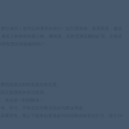
个梦幻海岛！您可以和童年好友们一起打理农场，发展商业，建设
！海岛上有神奇的爱心树、捕渔场，还有充满宝藏的矿洞。主角还
！聪明智慧的你能做到吗？
站赞同其观点和对其真实性负责。
购买正版授权并合法使用。
们。将会第一时间解决！
参考、学习，不存在任何商业目的与商业用途。
归原著所有，禁止下载本站资源参与任何商业和非法行为，请于24