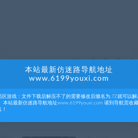
分享到：
本站最新仿迷路导航地址
www.6199youxi.com
下一
员区游戏：文件下载后解压不了的需要修改后缀名为.7Z就可以解
让我们建一个动物园吧/ Lets Build a Zoo（BL2LDM8-1.1.4
 本站最新仿迷路导航地址www.6199youxi.com 请到导航页收
名！