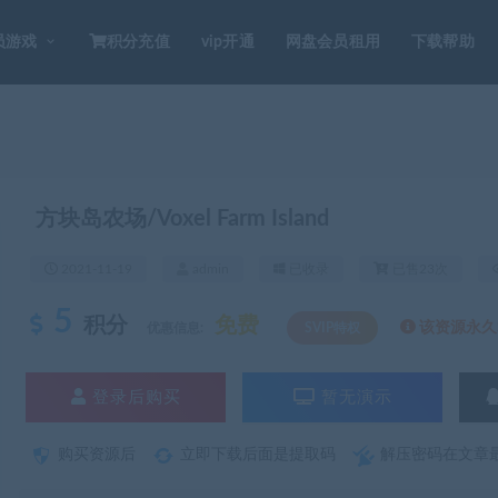
员游戏
积分充值
vip开通
网盘会员租用
下载帮助
方块岛农场/Voxel Farm Island
2021-11-19
admin
已收录
已售23次
5
积分
免费
该资源永久S
优惠信息:
SVIP特权
登录后购买
暂无演示
购买资源后
立即下载后面是提取码
解压密码在文章