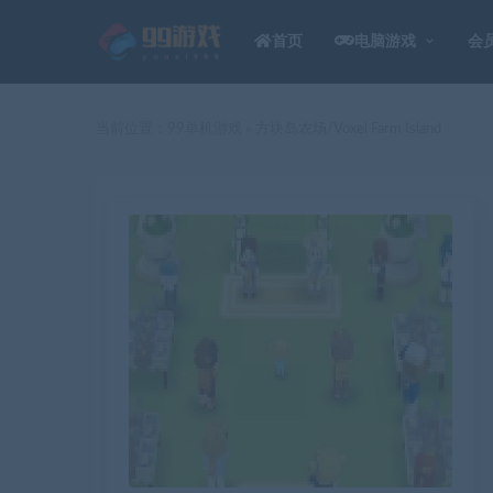
首页
电脑游戏
会
当前位置：
99单机游戏
方块岛农场/Voxel Farm Island
>