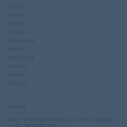
文字游戏
格斗游戏
模拟经营
生存冒险
电脑单机游戏
策略游戏
老款安卓游戏
角色扮演
赛车竞技
音乐游戏
近期文章
博德之门3 豪华版|豪华中文|V4.1.1.7398727+预购奖励
+全DLC+修改器|解压即撸|