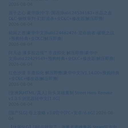
2026-08-04
原子之心 豪华版|中字-国语|Build.24534183+水晶之血
DLC-钢铁审判-幻影追杀+全DLC+修改器|解压即撸|
2026-08-04
轮回之兽|豪华中文|Build.24462426-逆命旅者-破晓之战
+预购特典+全DLC|解压即撸|
2026-08-04
阿凡达 潘多拉边境™ 非虚拟化 解压即撸|豪华中
文|Build.22429549+预购特典+全DLC+修改器|解压即撸|
2026-08-04
红色沙漠 非虚拟化 解压即撸|豪华中文|V1.14.00+预购特典
+全DLC+修改器|解压即撸|
2026-08-04
[亚洲风HTML/真人] 街头英雄重制 Street Hero Remake
v1.3.5 浏览器转中文[1.6G]
2026-08-04
[国产SLG] 母上攻略 v3.0官中[PC+安卓/6.6G]
2026-08-
04
【休闲SLG】[AI]点就完了：海量老婆收集器 Steam官方中