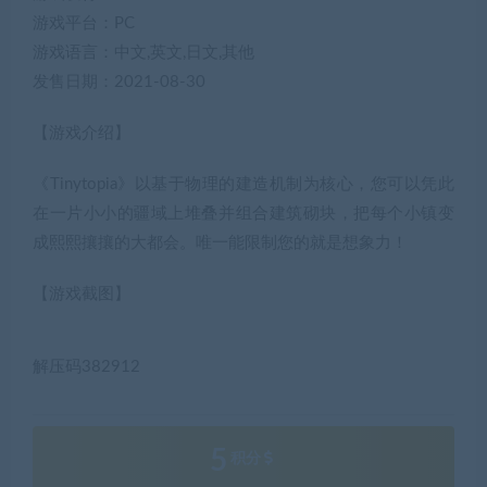
游戏平台：PC
游戏语言：中文,英文,日文,其他
发售日期：2021-08-30
【游戏介绍】
《Tinytopia》以基于物理的建造机制为核心，您可以凭此
在一片小小的疆域上堆叠并组合建筑砌块，把每个小镇变
成熙熙攘攘的大都会。唯一能限制您的就是想象力！
【游戏截图】
解压码382912
5
积分