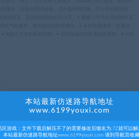
车比较少，晚上，几乎没有人在街上，只有路灯照亮道路。拓宽你
戏体验，连接你的VR设备、方向盘和脚踏板。巴士司机模拟器
的高规格客车。定期增加新的公共汽车。• 重建12平方公里的城市及
不同天气的条件，每天的动态时间变化。• 各种交通情境：交通堵
 驾驶公交车的各种功能。• 访问加油站和车库的必要性。• 方向
本站最新仿迷路导航地址
www.6199youxi.com
r 64-bit os required
员区游戏：文件下载后解压不了的需要修改后缀名为.7Z就可以解
sor or higher
 本站最新仿迷路导航地址www.6199youxi.com 请到导航页收