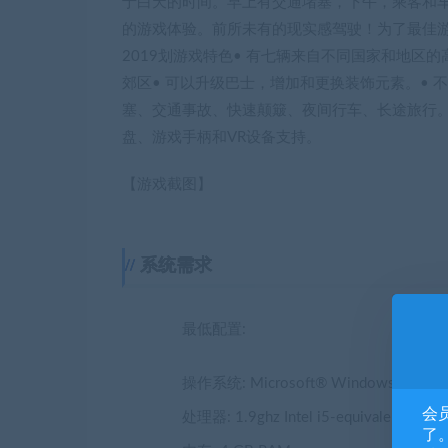
于白天的时间。早上有交通堵塞，下午，乘客和
的游戏体验。前所未有的现实感驾驶！为了最佳游
2019划游戏特色• 有七辆来自不同国家和地区
郊区• 可以升级巴士，增加和更换装饰元素。• 
塞、交通事故、快速颠簸、夜间行车、长途旅行。•
盘、游戏手柄和VR设备支持。
【游戏截图】
系统需求
最低配置:
操作系统: Microsoft® Windows® 7 or late
会
处理器: 1.9ghz Intel i5-equivalent proces
了。