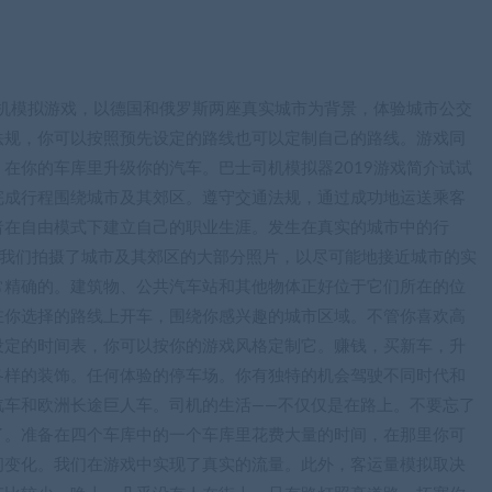
司机模拟游戏，以德国和俄罗斯两座真实城市为背景，体验城市公交
法规，你可以按照预先设定的路线也可以定制自己的路线。游戏同
在你的车库里升级你的汽车。巴士司机模拟器2019游戏简介试试
完成行程围绕城市及其郊区。遵守交通法规，通过成功地运送乘客
者在自由模式下建立自己的职业生涯。发生在真实的城市中的行
ov。我们拍摄了城市及其郊区的大部分照片，以尽可能地接近城市的实
常精确的。建筑物、公共汽车站和其他物体正好位于它们所在的位
在你选择的路线上开车，围绕你感兴趣的城市区域。不管你喜欢高
设定的时间表，你可以按你的游戏风格定制它。赚钱，买新车，升
各样的装饰。任何体验的停车场。你有独特的机会驾驶不同时代和
汽车和欧洲长途巨人车。司机的生活——不仅仅是在路上。不要忘了
了。准备在四个车库中的一个车库里花费大量的时间，在那里你可
间变化。我们在游戏中实现了真实的流量。此外，客运量模拟取决