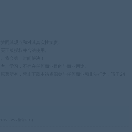
站赞同其观点和对其真实性负责。
购买正版授权并合法使用。
们。将会第一时间解决！
参考、学习，不存在任何商业目的与商业用途。
归原著所有，禁止下载本站资源参与任何商业和非法行为，请于24
r 2019（v6.7整合DLC）