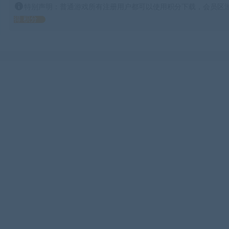
特别声明：普通游戏所有注册用户都可以使用积分下载，会员区游
得 积分