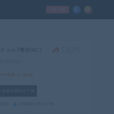
登录/注册
。
1.82K
2019（v6.7整合DLC）
关注1.82K次
VIP免费
去升级
客服在网站右下角
最后面
在线客服在网站右下角