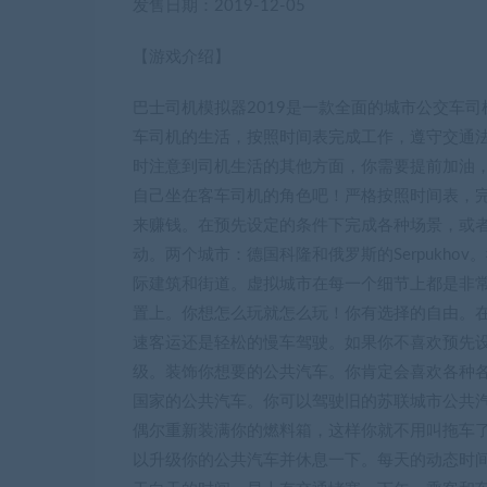
发售日期：2019-12-05
【游戏介绍】
巴士司机模拟器2019是一款全面的城市公交车
车司机的生活，按照时间表完成工作，遵守交通
时注意到司机生活的其他方面，你需要提前加油，
自己坐在客车司机的角色吧！严格按照时间表，
来赚钱。在预先设定的条件下完成各种场景，或
动。两个城市：德国科隆和俄罗斯的Serpukh
际建筑和街道。虚拟城市在每一个细节上都是非
置上。你想怎么玩就怎么玩！你有选择的自由。
速客运还是轻松的慢车驾驶。如果你不喜欢预先
级。装饰你想要的公共汽车。你肯定会喜欢各种
国家的公共汽车。你可以驾驶旧的苏联城市公共
偶尔重新装满你的燃料箱，这样你就不用叫拖车
以升级你的公共汽车并休息一下。每天的动态时