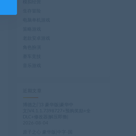
模拟经营
生存冒险
电脑单机游戏
策略游戏
老款安卓游戏
角色扮演
赛车竞技
音乐游戏
近期文章
博德之门3 豪华版|豪华中
文|V4.1.1.7398727+预购奖励+全
DLC+修改器|解压即撸|
2026-08-04
原子之心 豪华版|中字-国