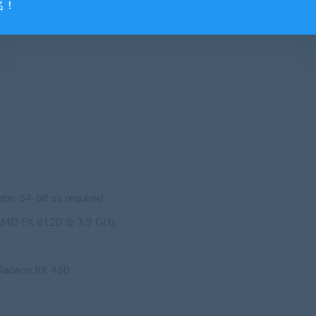
名！
 AMD Radeon (no support for onboard cards)
r 64-bit os required
 AMD FX 8120 @ 3.9 GHz
Radeon RX 480