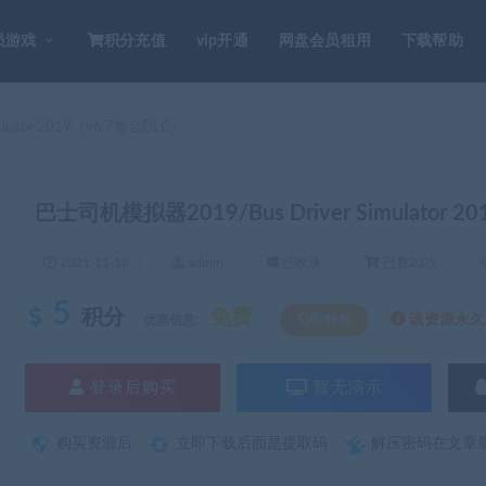
员游戏
积分充值
vip开通
网盘会员租用
下载帮助
lator 2019（v6.7整合DLC）
巴士司机模拟器2019/Bus Driver Simulator 
2021-11-18
admin
已收录
已售23次
5
积分
免费
该资源永久S
优惠信息:
SVIP特权
登录后购买
暂无演示
购买资源后
立即下载后面是提取码
解压密码在文章