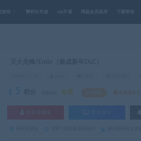
员游戏
积分充值
vip开通
网盘会员租用
下载帮助
灭火先锋/Embr（集成新年DLC）
2021-11-18
admin
已收录
已售20次
5
积分
免费
该资源永久S
优惠信息:
SVIP特权
登录后购买
暂无演示
购买资源后
立即下载后面是提取码
解压密码在文章