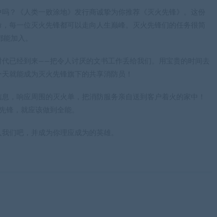
中吗？《人类一败涂地》发行商诚挚为你推荐《灭火先锋》。这份
命，每一位灭火先锋都可以走向人生巅峰。灭火先锋们的任务很简
都能加入。
时代已经到来——把令人讨厌的文书工作丢给我们。用宝贵的时间去
今天就能成为灭火先锋旗下的共享消防员！
信息，响应周围的灭火单，把消防服务亲自送到客户着火的家中！
先锋，就应该做到全能。
入我们吧，并成为你理应成为的英雄。