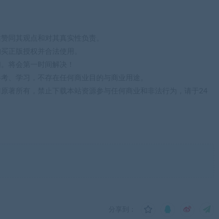
站赞同其观点和对其真实性负责。
购买正版授权并合法使用。
们。将会第一时间解决！
参考、学习，不存在任何商业目的与商业用途。
归原著所有，禁止下载本站资源参与任何商业和非法行为，请于24
分享到：