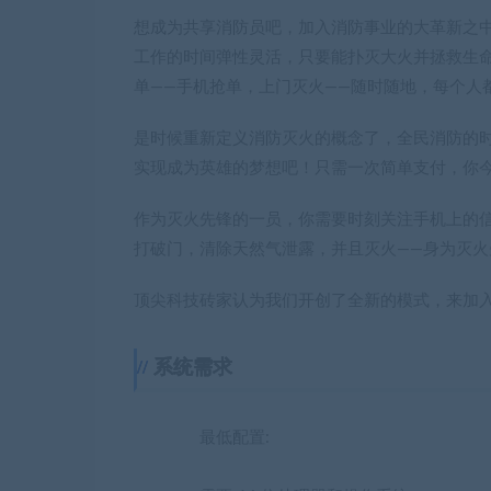
想成为共享消防员吧，加入消防事业的大革新之
工作的时间弹性灵活，只要能扑灭大火并拯救生
单——手机抢单，上门灭火——随时随地，每个人
是时候重新定义消防灭火的概念了，全民消防的
实现成为英雄的梦想吧！只需一次简单支付，你
作为灭火先锋的一员，你需要时刻关注手机上的
打破门，清除天然气泄露，并且灭火——身为灭火
顶尖科技砖家认为我们开创了全新的模式，来加
系统需求
最低配置: