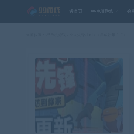
首页
电脑游戏
会
当前位置：
99单机游戏
灭火先锋/Embr（集成新年DLC）
>