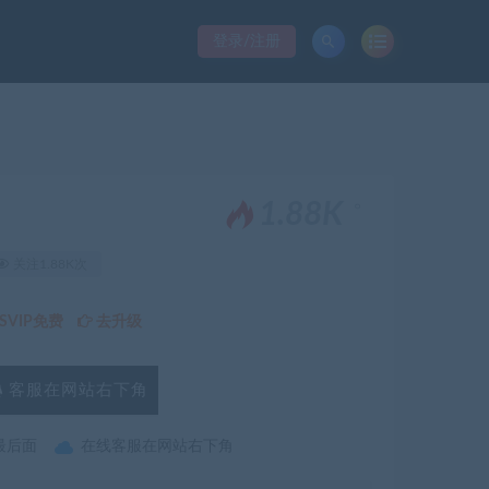
登录/注册
。
1.88K
关注1.88K次
VIP免费
去升级
客服在网站右下角
最后面
在线客服在网站右下角