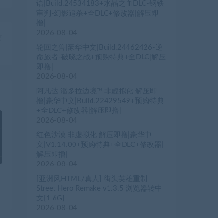
语|Build.24534183+水晶之血DLC-钢铁
审判-幻影追杀+全DLC+修改器|解压即
撸|
2026-08-04
篇
轮回之兽|豪华中文|Build.24462426-逆
）
命旅者-破晓之战+预购特典+全DLC|解压
即撸|
2026-08-04
阿凡达 潘多拉边境™ 非虚拟化 解压即
撸|豪华中文|Build.22429549+预购特典
+全DLC+修改器|解压即撸|
2026-08-04
红色沙漠 非虚拟化 解压即撸|豪华中
文|V1.14.00+预购特典+全DLC+修改器|
解压即撸|
2026-08-04
[亚洲风HTML/真人] 街头英雄重制
Street Hero Remake v1.3.5 浏览器转中
文[1.6G]
2026-08-04