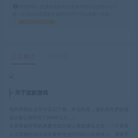
特别声明：普通游戏所有注册用户都可以使用积分下
载，会员区游戏需要开通网站VIP才可以免费下载哦！
如何获得 积分
正文概述
售后服务
关于这款游戏
他的同胞在太空中忘记了他。幸运的是，漫长的无梦的低
温之夜让他等待了300年之久……
在具有破坏性的真菌大流行使人类残废化之后，一个具有
人工智能的自治系统最终使他回到自己的地球上。谢谢罗