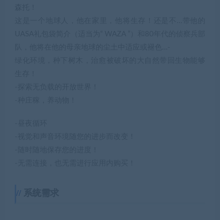
森托！
这是一个地球人，他在家里，他将生存！还是不…带他的
UASA礼包袋简介（适当为“ WAZA ”）和80年代的侦察兵部
队，他将在他的母亲地球的尘土中适应或褪色…-
绿化环境，种下树木，治愈被破坏的大自然带回生物能够
生存！
-探索无负载的开放世界！
-种庄稼，养动物！
-昼夜循环
-视觉和声音环境随您的进步而改变！
-随时随地保存您的进度！
-无需连接，也无需进行应用内购买！
系统需求